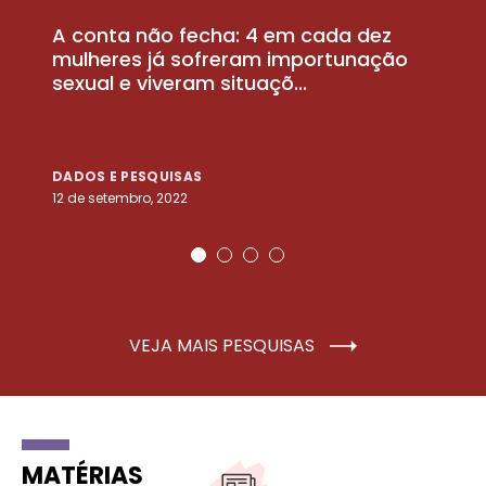
A conta não fecha: 4 em cada dez
P
la
mulheres já sofreram importunação
a
sexual e viveram situaçõ...
m
DADOS E PESQUISAS
D
12 de setembro, 2022
25
VEJA MAIS PESQUISAS
MATÉRIAS