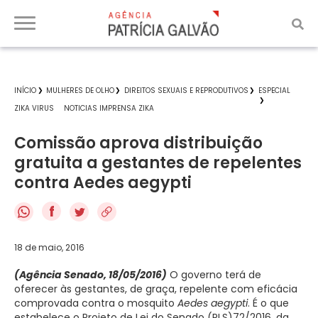
INÍCIO
MULHERES DE OLHO
DIREITOS SEXUAIS E REPRODUTIVOS
ESPECIAL
ZIKA VIRUS
NOTICIAS IMPRENSA ZIKA
Comissão aprova distribuição
gratuita a gestantes de repelentes
contra Aedes aegypti
f
18 de maio, 2016
(Agência Senado, 18/05/2016)
O governo terá de
oferecer às gestantes, de graça, repelente com eficácia
comprovada contra o mosquito
Aedes aegypti
. É o que
estabelece o Projeto de Lei do Senado (PLS)72/2016, da