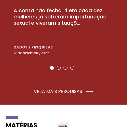
A conta não fecha: 4 em cada dez
P
la
mulheres já sofreram importunação
a
sexual e viveram situaçõ...
m
DADOS E PESQUISAS
D
12 de setembro, 2022
25
VEJA MAIS PESQUISAS
MATÉRIAS