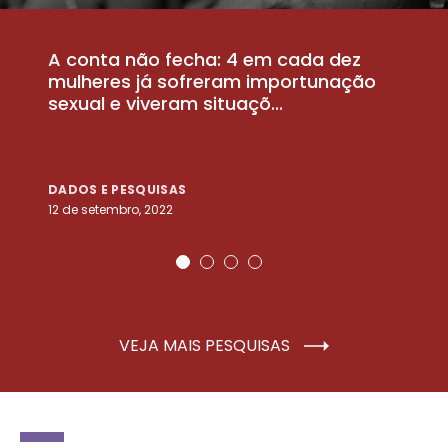
A conta não fecha: 4 em cada dez
P
la
mulheres já sofreram importunação
a
sexual e viveram situaçõ...
m
DADOS E PESQUISAS
D
12 de setembro, 2022
25
VEJA MAIS PESQUISAS