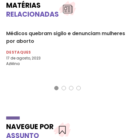
MATÉRIAS
RELACIONADAS
Médicos quebram sigilo e denunciam mulheres
Ho
por aborto
ab
DESTAQUES
DE
17 de agosto, 2023
30
AzMina
NAVEGUE POR
ASSUNTO