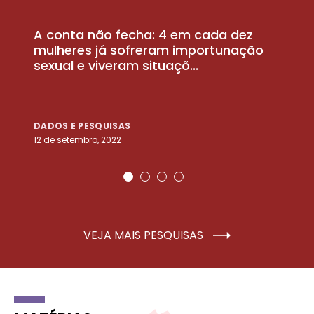
A conta não fecha: 4 em cada dez
P
la
mulheres já sofreram importunação
a
sexual e viveram situaçõ...
m
DADOS E PESQUISAS
D
12 de setembro, 2022
25
VEJA MAIS PESQUISAS