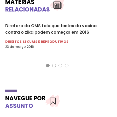
MATÉRIAS
RELACIONADAS
Diretora da OMS fala que testes da vacina
Ál
contra o zika podem começar em 2016
de
mi
DIREITOS SEXUAIS E REPRODUTIVOS
23 de março, 2016
DI
23 
NAVEGUE POR
ASSUNTO