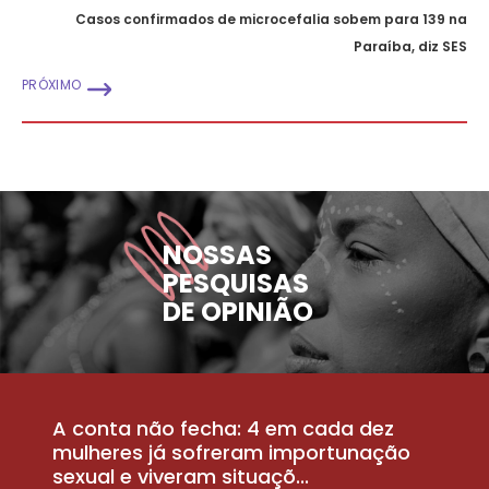
Casos confirmados de microcefalia sobem para 139 na
Paraíba, diz SES
PRÓXIMO
NOSSAS
PESQUISAS
DE OPINIÃO
A conta não fecha: 4 em cada dez
P
la
mulheres já sofreram importunação
a
sexual e viveram situaçõ...
m