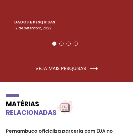
DADOS E PESQUISAS
D
12 de setembro, 2022
25
VEJA MAIS PESQUISAS
MATÉRIAS
RELACIONADAS
6
Pernambuco oficializa parceria com EUA no
Zi