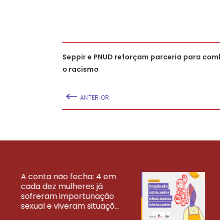
Seppir e PNUD reforçam parceria para com
o racismo
ANTERIOR
A conta não fecha: 4 em
cada dez mulheres já
VEJA MAIS PESQ
sofreram importunação
sexual e viveram situaçõ...