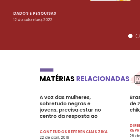
DADOS E PESQUISAS
12 de setembro, 2022
MATÉRIAS
RELACIONADAS
A voz das mulheres,
Bras
sobretudo negras e
de 
jovens, precisa estar no
chi
centro da resposta ao
zika no Brasil
DIRE
REP
CONTEUDOS REFERENCIAIS ZIKA
26 de
22 de abril, 2016