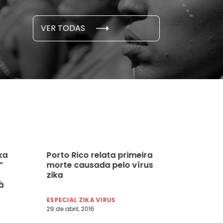
S E PESQUISAS
DADOS E P
VER TODAS
 novembro, 2021
15 de outubro
ka
Porto Rico relata primeira
”
morte causada pelo vírus
zika
à
a à
ESPECIAL ZIKA VIRUS
29 de abril, 2016