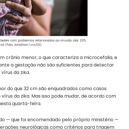
 bebês com problemas relacionados ao vírusda zika: 20%
l (Foto: Jonathan Lins/G1)
um crânio menor, o que caracteriza a microcefalia, e
ante a gestação não são suficientes para detectar
vírus da zika.
nor do que 32 cm são enquadrados como casos
o vírus da zika. Mas isso pode mudar, de acordo com
nesta quarta-feira.
do — que foi encomendado pelo próprio ministério —
alterações neurológicas como critérios para triagem