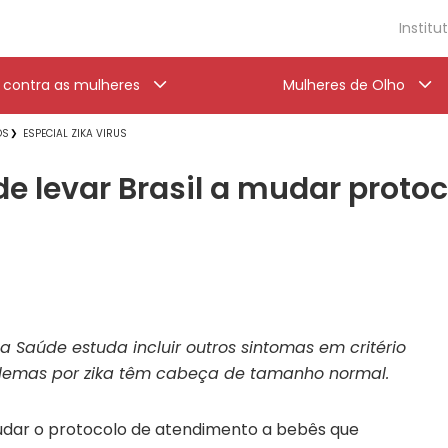
Institu
a contra as mulheres
Mulheres de Olho
OS
ESPECIAL ZIKA VIRUS
de levar Brasil a mudar protoc
da Saúde estuda incluir outros sintomas em critério
lemas por zika têm cabeça de tamanho normal.
udar o protocolo de atendimento a bebês que