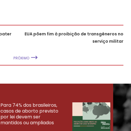
bater
EUA põem fim à proibição de transgêneros no
serviço militar
PRÓXIMO
Para 74% dos brasileiros,
30% 
casos de aborto previsto
fora
UISAS
por lei devem ser
mort
mantidos ou ampliados
uma 
tenta