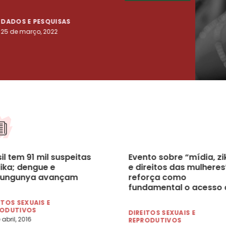
DADOS E PESQUISAS
DADO
25 de março, 2022
23 de
il tem 91 mil suspeitas
Evento sobre “mídia, zi
zika; dengue e
e direitos das mulheres
kungunya avançam
reforça como
fundamental o acesso 
informação na respost
ITOS SEXUAIS E
epidemia
RODUTIVOS
DIREITOS SEXUAIS E
 abril, 2016
REPRODUTIVOS