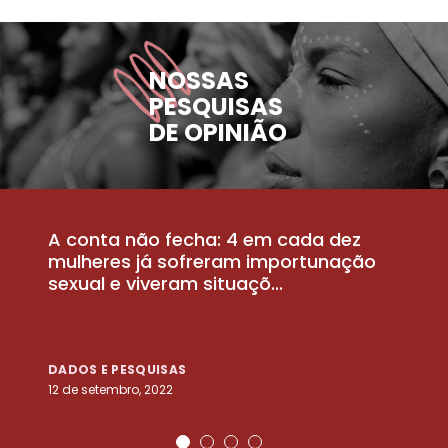
NOSSAS
PESQUISAS
DE OPINIÃO
A conta não fecha: 4 em cada dez
P
la
mulheres já sofreram importunação
a
sexual e viveram situaçõ...
m
DADOS E PESQUISAS
D
12 de setembro, 2022
25