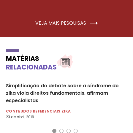
VEJA MAIS PESQUISAS
MATÉRIAS
RELACIONADAS
ó
Simplificação do debate sobre a síndrome do
Zi
zika viola direitos fundamentais, afirmam
du
especialistas
co
CONTEUDOS REFERENCIAIS ZIKA
ES
23 de abril, 2016
7 d