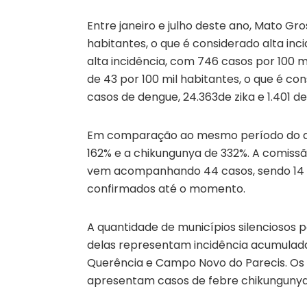
Entre janeiro e julho deste ano, Mato G
habitantes, o que é considerado alta in
alta incidência, com 746 casos por 100 m
de 43 por 100 mil habitantes, o que é con
casos de dengue, 24.363de zika e 1.401 d
Em comparação ao mesmo período do ano
162% e a chikungunya de 332%. A comiss
vem acompanhando 44 casos, sendo 14 s
confirmados até o momento.
A quantidade de municípios silenciosos p
delas representam incidência acumulada q
Querência e Campo Novo do Parecis. Os m
apresentam casos de febre chikungunya