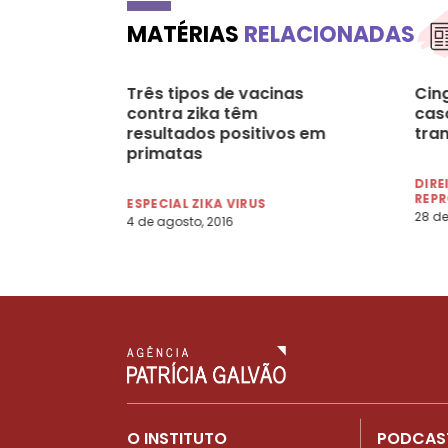
MATÉRIAS
RELACIONADAS
Três tipos de vacinas
Cin
contra zika têm
caso
resultados positivos em
tra
primatas
DIRE
REP
ESPECIAL ZIKA VIRUS
28 de
4 de agosto, 2016
O INSTITUTO
PODCAS