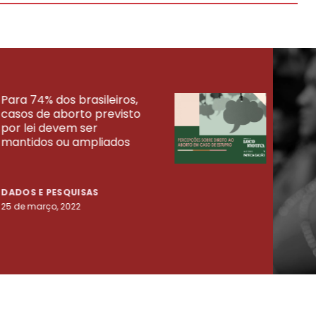
Para 74% dos brasileiros,
30% 
casos de aborto previsto
fora
UISAS
por lei devem ser
mort
mantidos ou ampliados
uma 
tenta
DADOS E PESQUISAS
DADO
25 de março, 2022
23 de