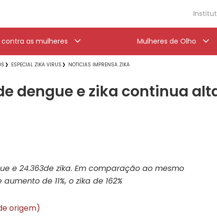
Institu
a contra as mulheres
Mulheres de Olho
OS
ESPECIAL ZIKA VIRUS
NOTICIAS IMPRENSA ZIKA
de dengue e zika continua al
ngue e 24.363de zika. Em comparação ao mesmo
aumento de 11%, o zika de 162%
 de origem)