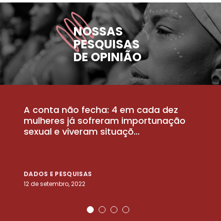
NOSSAS
PESQUISAS
DE OPINIÃO
A conta não fecha: 4 em cada dez
P
la
mulheres já sofreram importunação
a
sexual e viveram situaçõ...
m
DADOS E PESQUISAS
D
12 de setembro, 2022
25