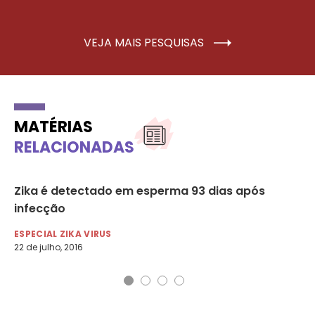
VEJA MAIS PESQUISAS
MATÉRIAS
RELACIONADAS
s
Zika é detectado em esperma 93 dias após
Dr
infecção
Di
ESPECIAL ZIKA VIRUS
ES
22 de julho, 2016
11 