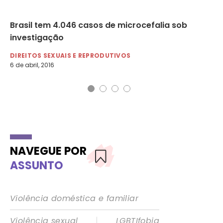
ka
Brasil tem 4.046 casos de microcefalia sob
Se
investigação
gr
DIREITOS SEXUAIS E REPRODUTIVOS
DI
6 de abril, 2016
8 d
NAVEGUE POR
ASSUNTO
Violência doméstica e familiar
|
Violência sexual
LGBTIfobia