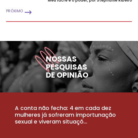
Meu lacre é o poder, por Stephanie Ribeiro
PRÓXIMO
NOSSAS
PESQUISAS
DE OPINIÃO
A conta não fecha: 4 em cada dez
P
la
mulheres já sofreram importunação
a
sexual e viveram situaçõ...
m