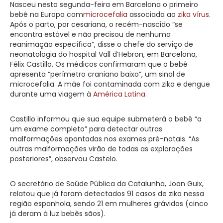
Nasceu nesta segunda-feira em Barcelona o primeiro
bebê na Europa com
microcefalia
associada ao
zika vírus
.
Após o parto, por cesariana, o recém-nascido “se
encontra estável e não precisou de nenhuma
reanimação específica”, disse o chefe do serviço de
neonatologia do hospital Vall d’Hebron, em Barcelona,
Félix Castillo. Os médicos confirmaram que o bebê
apresenta “perímetro craniano baixo”, um sinal de
microcefalia. A mãe foi contaminada com zika e dengue
durante uma viagem à
América Latina.
Castillo informou que sua equipe submeterá o bebê “a
um exame completo” para detectar outras
malformações apontadas nos exames pré-natais. “As
outras malformações virão de todas as explorações
posteriores”, observou Castelo.
O secretário de Saúde Pública da Catalunha, Joan Guix,
relatou que já foram detectados 91 casos de zika nessa
região espanhola, sendo 21 em mulheres grávidas (cinco
já deram à luz bebês sãos).