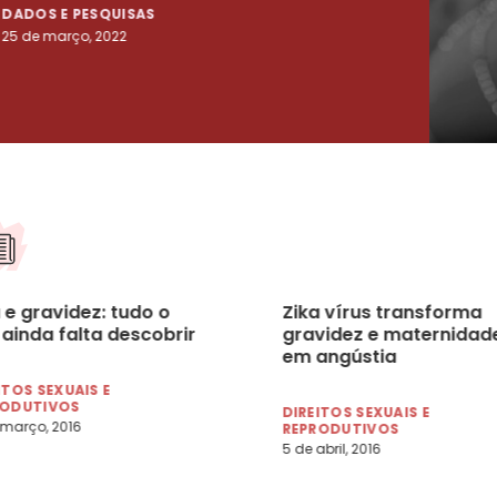
DADOS E PESQUISAS
DADO
25 de março, 2022
23 de
 e gravidez: tudo o
Zika vírus transforma
 ainda falta descobrir
gravidez e maternidad
em angústia
ITOS SEXUAIS E
RODUTIVOS
DIREITOS SEXUAIS E
 março, 2016
REPRODUTIVOS
5 de abril, 2016