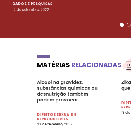
DADOS E PESQUISAS
12 de setembro, 2022
MATÉRIAS
RELACIONADAS
Álcool na gravidez,
Zika
substâncias químicas ou
que
desnutrição também
podem provocar
DIRE
microcefalia, diz OMS
REP
13 de
DIREITOS SEXUAIS E
REPRODUTIVOS
23 de fevereiro, 2016