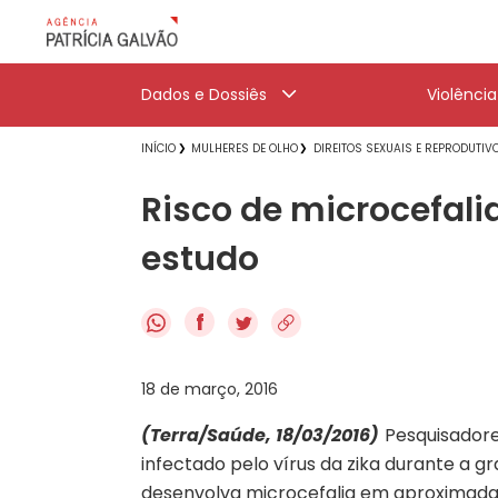
Dados e Dossiês
Violênci
INÍCIO
MULHERES DE OLHO
DIREITOS SEXUAIS E REPRODUTIV
Risco de microcefalia
estudo
f
18 de março, 2016
(Terra/Saúde, 18/03/2016)
Pesquisadore
infectado pelo vírus da zika durante a g
desenvolva microcefalia em aproximadam