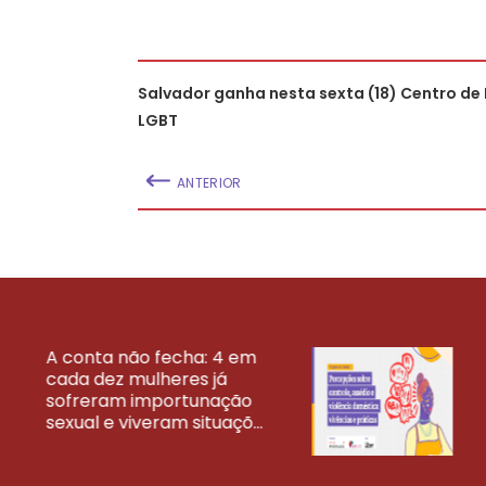
Salvador ganha nesta sexta (18) Centro de
LGBT
ANTERIOR
A conta não fecha: 4 em
cada dez mulheres já
VEJA MAIS PESQ
sofreram importunação
sexual e viveram situaçõ...