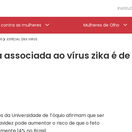
Institu
a contra as mulheres
Mulheres de Olho
OS
ESPECIAL ZIKA VIRUS
 associada ao vírus zika é de 1
s da Universidade de Tóquio afirmam que ser
ravidez pode aumentar o risco de que o feto
ente 14% no Brasil.