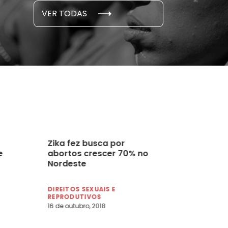
S E PESQUISAS
DADOS E P
VER TODAS
 novembro, 2021
15 de outubro
Zika fez busca por
e
abortos crescer 70% no
Nordeste
DIREITOS SEXUAIS E
REPRODUTIVOS
16 de outubro, 2018