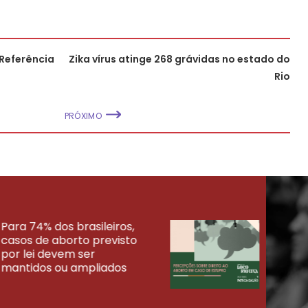
 Referência
Zika vírus atinge 268 grávidas no estado do
Rio
PRÓXIMO
Para 74% dos brasileiros,
30% 
casos de aborto previsto
fora
UISAS
por lei devem ser
mort
mantidos ou ampliados
uma 
tenta