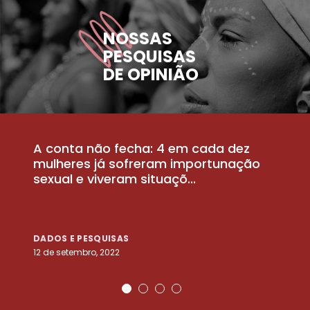
NOSSAS
PESQUISAS
DE OPINIÃO
A conta não fecha: 4 em cada dez
P
la
mulheres já sofreram importunação
a
sexual e viveram situaçõ...
m
DADOS E PESQUISAS
D
12 de setembro, 2022
25