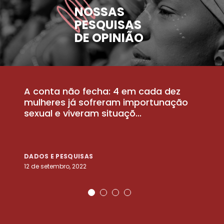
NOSSAS
PESQUISAS
DE OPINIÃO
A conta não fecha: 4 em cada dez
P
la
mulheres já sofreram importunação
a
sexual e viveram situaçõ...
m
DADOS E PESQUISAS
D
12 de setembro, 2022
25