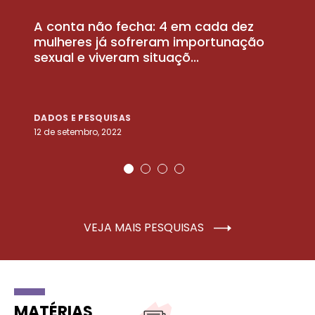
A conta não fecha: 4 em cada dez
P
la
mulheres já sofreram importunação
a
sexual e viveram situaçõ...
m
DADOS E PESQUISAS
D
12 de setembro, 2022
25
VEJA MAIS PESQUISAS
MATÉRIAS