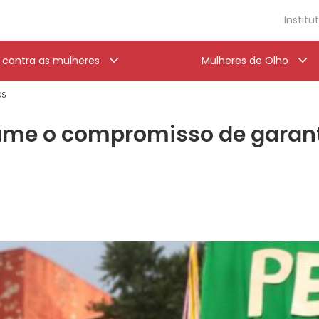
Institu
a contra as mulheres
Mulheres de Olho
OS
ume o compromisso de garant