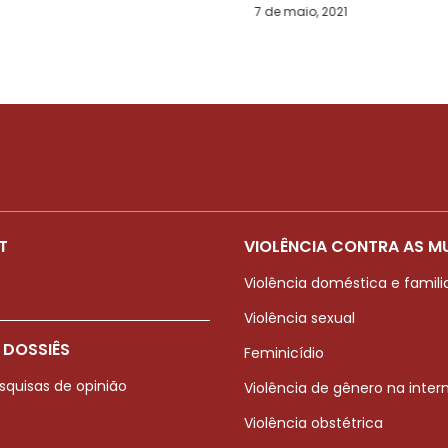
Debora Diniz
7 de maio, 2021
T
VIOLÊNCIA CONTRA AS M
Violência doméstica e famili
Violência sexual
 DOSSIÊS
Feminicídio
squisas de opinião
Violência de gênero na inter
Violência obstétrica