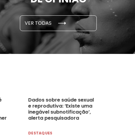
...
S E PESQUISAS
DADOS E P
VER TODAS
 novembro, 2021
15 de outubro
é
Dados sobre saúde sexual
e reprodutiva: ‘Existe uma
inegável subnotificação’,
her
alerta pesquisadora
omo
DESTAQUES