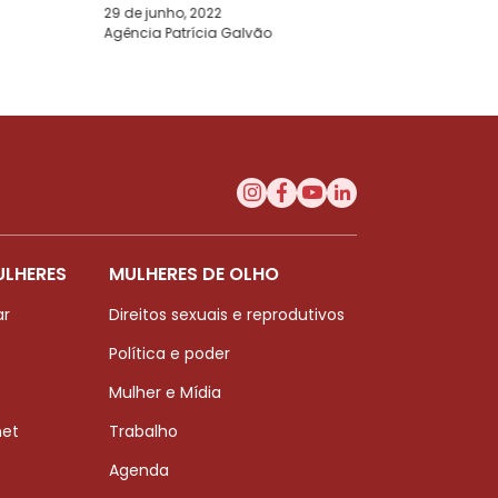
29 de junho, 2022
Agência Patrícia Galvão
ULHERES
MULHERES DE OLHO
ar
Direitos sexuais e reprodutivos
Política e poder
Mulher e Mídia
net
Trabalho
Agenda