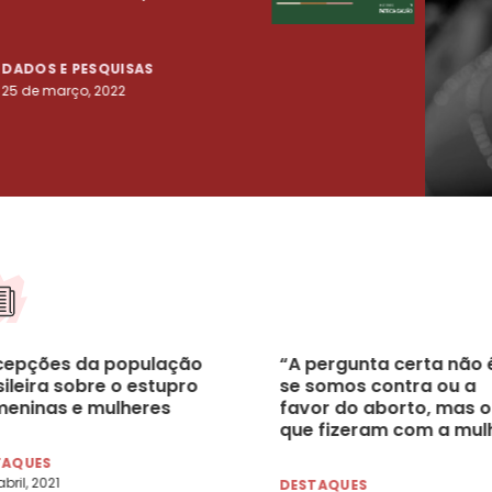
tenta
DADOS E PESQUISAS
DADO
25 de março, 2022
23 de
cepções da população
“A pergunta certa não 
ileira sobre o estupro
se somos contra ou a
meninas e mulheres
favor do aborto, mas o
que fizeram com a mul
vítima de estupro e c
TAQUES
podemos ajudá-la”, diz
bril, 2021
DESTAQUES