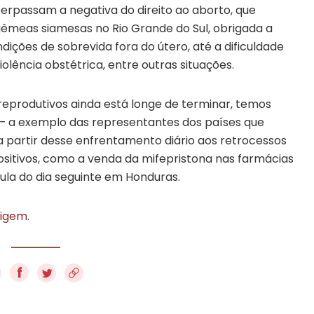
 perpassam a negativa do direito ao aborto, que
gêmeas siamesas no Rio Grande do Sul, obrigada a
ições de sobrevida fora do útero, até a dificuldade
olência obstétrica, entre outras situações.
s reprodutivos ainda está longe de terminar, temos
a – a exemplo das representantes dos países que
a partir desse enfrentamento diário aos retrocessos
sitivos, como a venda da mifepristona nas farmácias
lula do dia seguinte em Honduras.
rigem.
f