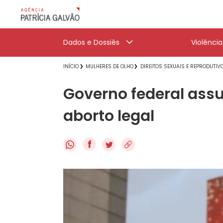
Dados e Dossiês
Violênci
INÍCIO
MULHERES DE OLHO
DIREITOS SEXUAIS E REPRODUTIV
Governo federal ass
aborto legal
f