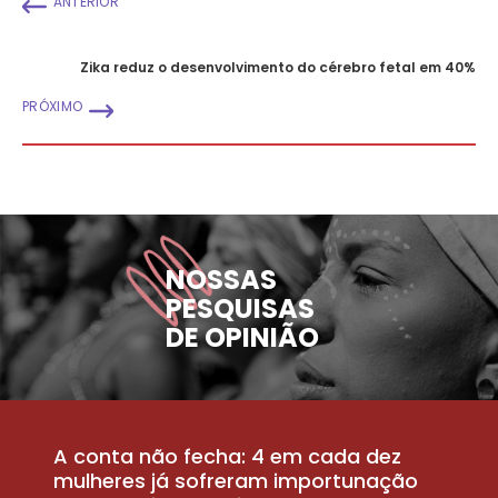
ANTERIOR
Zika reduz o desenvolvimento do cérebro fetal em 40%
PRÓXIMO
NOSSAS
PESQUISAS
DE OPINIÃO
A conta não fecha: 4 em cada dez
P
la
mulheres já sofreram importunação
a