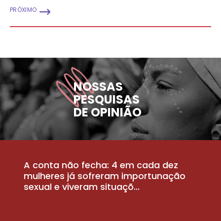
PRÓXIMO
NOSSAS
PESQUISAS
DE OPINIÃO
A conta não fecha: 4 em cada dez
P
la
mulheres já sofreram importunação
a
sexual e viveram situaçõ...
m