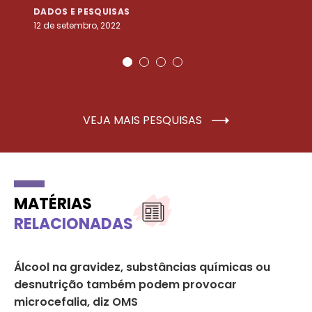
DADOS E PESQUISAS
D
12 de setembro, 2022
25
VEJA MAIS PESQUISAS
MATÉRIAS
RELACIONADAS
as
Álcool na gravidez, substâncias químicas ou
Gr
desnutrição também podem provocar
zi
microcefalia, diz OMS
DI