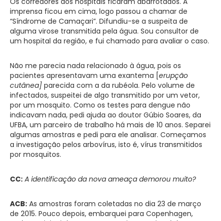
Os corredores dos hospitais ficaram abarrotados. A
imprensa ficou em cima, logo passou a chamar de
“Síndrome de Camaçari”. Difundiu-se a suspeita de
alguma virose transmitida pela água. Sou consultor de
um hospital da região, e fui chamado para avaliar o caso.
Não me parecia nada relacionado à água, pois os
pacientes apresentavam uma exantema [
erupção
cutânea]
parecida com a da rubéola. Pelo volume de
infectados, suspeitei de algo transmitido por um vetor,
por um mosquito. Como os testes para dengue não
indicavam nada, pedi ajuda ao doutor Gúbio Soares, da
UFBA, um parceiro de trabalho há mais de 10 anos. Separei
algumas amostras e pedi para ele analisar. Começamos
a investigação pelos arbovírus, isto é, vírus transmitidos
por mosquitos.
CC:
A identificação da nova ameaça demorou muito?
ACB:
As amostras foram coletadas no dia 23 de março
de 2015. Pouco depois, embarquei para Copenhagen,