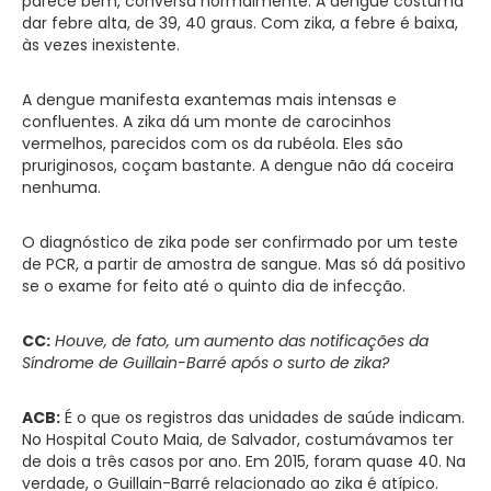
parece bem, conversa normalmente. A dengue costuma
dar febre alta, de 39, 40 graus. Com zika, a febre é baixa,
às vezes inexistente.
A dengue manifesta exantemas mais intensas e
confluentes. A zika dá um monte de carocinhos
vermelhos, parecidos com os da rubéola. Eles são
pruriginosos, coçam bastante. A dengue não dá coceira
nenhuma.
O diagnóstico de zika pode ser confirmado por um teste
de PCR, a partir de amostra de sangue. Mas só dá positivo
se o exame for feito até o quinto dia de infecção.
CC:
Houve, de fato, um aumento das notificações da
Síndrome de Guillain-Barré após o surto de zika?
ACB:
É o que os registros das unidades de saúde indicam.
No Hospital Couto Maia, de Salvador, costumávamos ter
de dois a três casos por ano. Em 2015, foram quase 40. Na
verdade, o Guillain-Barré relacionado ao zika é atípico.