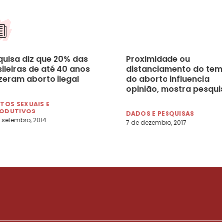
quisa diz que 20% das
Proximidade ou
ileiras de até 40 anos
distanciamento do te
izeram aborto ilegal
do aborto influencia
opinião, mostra pesqui
Locomotiva/Instituto
ITOS SEXUAIS E
Patrícia Galvão
RODUTIVOS
DADOS E PESQUISAS
 setembro, 2014
7 de dezembro, 2017