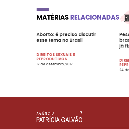
MATÉRIAS
RELACIONADAS
Aborto: é preciso discutir
Pes
esse tema no Brasil
bras
já f
DIREITOS SEXUAIS E
REPRODUTIVOS
DIRE
17 de dezembro, 2017
REP
24 de