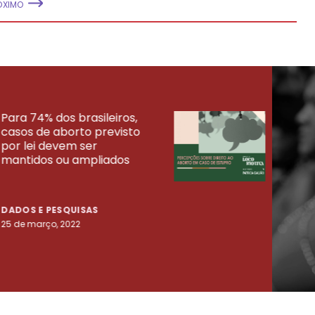
ÓXIMO
Para 74% dos brasileiros,
30% 
casos de aborto previsto
fora
UISAS
por lei devem ser
mort
mantidos ou ampliados
uma 
tenta
DADOS E PESQUISAS
DADO
25 de março, 2022
23 de