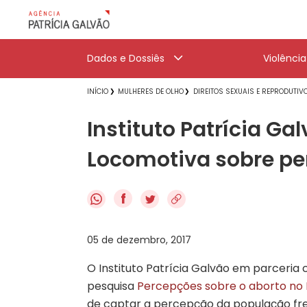
Dados e Dossiês
Violênci
INÍCIO
MULHERES DE OLHO
DIREITOS SEXUAIS E REPRODUTIV
Instituto Patrícia G
Locomotiva sobre pe
f
05 de dezembro, 2017
O Instituto Patrícia Galvão em parceria
pesquisa
Percepções sobre o aborto no B
de captar a percepção da população fren