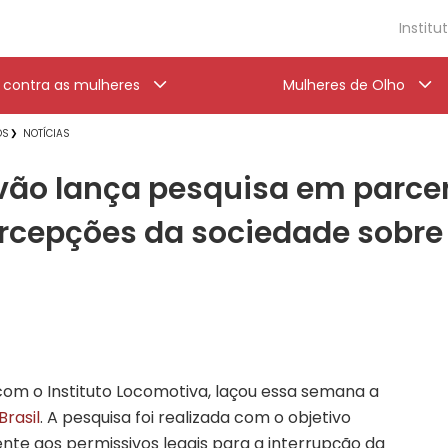
Institu
a contra as mulheres
Mulheres de Olho
OS
NOTÍCIAS
alvão lança pesquisa em parcer
rcepções da sociedade sobre
 com o Instituto Locomotiva, laçou essa semana a
rasil
. A pesquisa foi realizada com o objetivo
te aos permissivos legais para a interrupção da