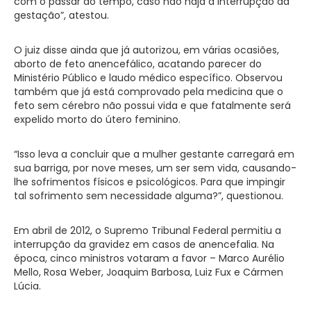
com o passar do tempo, caso não haja a interrupção da
gestação”, atestou.
O juiz disse ainda que já autorizou, em várias ocasiões,
aborto de feto anencefálico, acatando parecer do
Ministério Público e laudo médico específico. Observou
também que já está comprovado pela medicina que o
feto sem cérebro não possui vida e que fatalmente será
expelido morto do útero feminino.
“Isso leva a concluir que a mulher gestante carregará em
sua barriga, por nove meses, um ser sem vida, causando-
lhe sofrimentos físicos e psicológicos. Para que impingir
tal sofrimento sem necessidade alguma?”, questionou.
Em abril de 2012, o Supremo Tribunal Federal permitiu a
interrupção da gravidez em casos de anencefalia. Na
época, cinco ministros votaram a favor – Marco Aurélio
Mello, Rosa Weber, Joaquim Barbosa, Luiz Fux e Cármen
Lúcia.