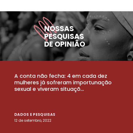
NOSSAS
PESQUISAS
DE OPINIÃO
A conta não fecha: 4 em cada dez
P
la
mulheres já sofreram importunação
a
sexual e viveram situaçõ...
m
DADOS E PESQUISAS
D
12 de setembro, 2022
25