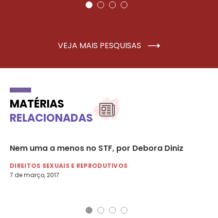
VEJA MAIS PESQUISAS
MATÉRIAS
RELACIONADAS
res
Nem uma a menos no STF, por Debora Diniz
Um
os
DIREITOS SEXUAIS E REPRODUTIVOS
7 de março, 2017
DI
12 