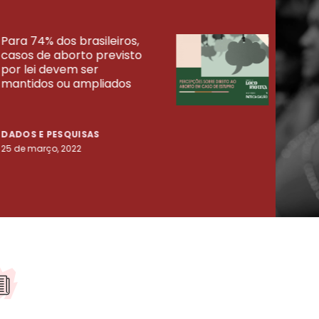
Para 74% dos brasileiros,
30% 
casos de aborto previsto
fora
UISAS
por lei devem ser
mort
mantidos ou ampliados
uma 
tenta
DADOS E PESQUISAS
DADO
25 de março, 2022
23 de