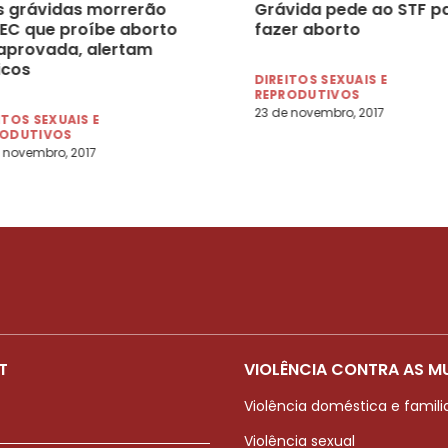
s grávidas morrerão
Grávida pede ao STF p
PEC que proíbe aborto
fazer aborto
 aprovada, alertam
icos
DIREITOS SEXUAIS E
REPRODUTIVOS
23 de novembro, 2017
ITOS SEXUAIS E
RODUTIVOS
 novembro, 2017
T
VIOLÊNCIA CONTRA AS M
Violência doméstica e famili
Violência sexual