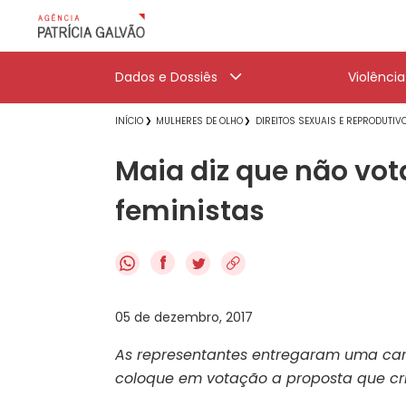
Dados e Dossiês
Violênci
INÍCIO
MULHERES DE OLHO
DIREITOS SEXUAIS E REPRODUTIV
Maia diz que não vot
feministas
f
05 de dezembro, 2017
As representantes entregaram uma ca
coloque em votação a proposta que cri