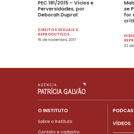
PEC 181/2015 – Vícios e
Mai
Perversidades, por
se 
Deborah Duprat
for
crít
DIREITOS SEXUAIS E
REPRODUTIVOS
DIRE
15 de novembro, 2017
REP
22 de
O INSTITUTO
PODCAS
Sobre o Instituto
VÍDEOS
Contato e cadastro