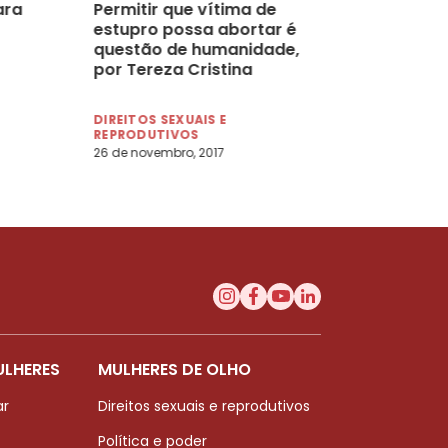
ara
Permitir que vítima de
estupro possa abortar é
questão de humanidade,
por Tereza Cristina
Maldonado Katurchi Exner
DIREITOS SEXUAIS E
REPRODUTIVOS
26 de novembro, 2017
ULHERES
MULHERES DE OLHO
ar
Direitos sexuais e reprodutivos
Política e poder