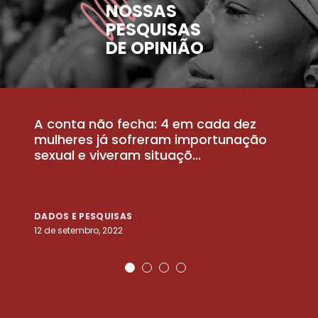
NOSSAS
PESQUISAS
DE OPINIÃO
A conta não fecha: 4 em cada dez
P
la
mulheres já sofreram importunação
a
sexual e viveram situaçõ...
m
DADOS E PESQUISAS
D
12 de setembro, 2022
25