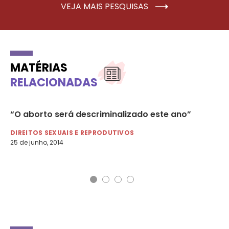
VEJA MAIS PESQUISAS
MATÉRIAS
RELACIONADAS
“O aborto será descriminalizado este ano”
Mi
le
DIREITOS SEXUAIS E REPRODUTIVOS
25 de junho, 2014
DI
31 