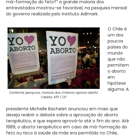
má-formação do feto?” a grande maioria dos
entrevistados mostrou-se favorável, na pesquisa mensal
do governo realizada pelo instituto Adimark.
O Chile é
um dos
poucos
países do
mundo
que não
permitem
o aborto
em
hipótese
alguma. A
Conforme pesquisa, maioria dos chilenos aprova aborto
Crédito: AFP / CP
presidente Michelle Bachelet anunciou em maio que
deseja reabrir o debate sobre a aprovação do aborto
terapêutico, e que espera aprová-lo até o fim do ano. Até
1989, o aborto terapêutico em caso de má-formação do
feto ou risco à saúde da mãe era permitido no Chile,