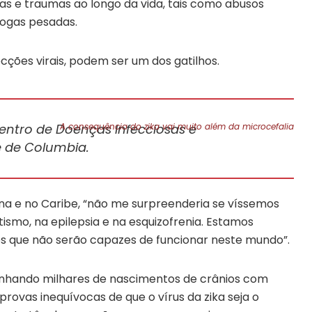
cas e traumas ao longo da vida, tais como abusos
rogas pesadas.
ecções virais, podem ser um dos gatilhos.
 Centro de Doenças Infecciosas e
A consequência do zika vai muito além da microcefalia
e de Columbia.
na e no Caribe, “não me surpreenderia se víssemos
ismo, na epilepsia e na esquizofrenia. Estamos
os que não serão capazes de funcionar neste mundo”.
anhando milhares de nascimentos de crânios com
rovas inequívocas de que o vírus da zika seja o