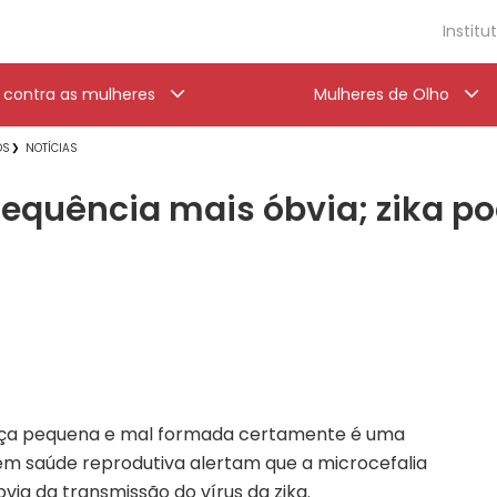
Institu
a contra as mulheres
Mulheres de Olho
OS
NOTÍCIAS
sequência mais óbvia; zika p
a pequena e mal formada certamente é uma
 em saúde reprodutiva alertam que a microcefalia
ia da transmissão do vírus da zika.