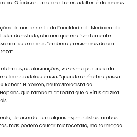
enia. O índice comum entre os adultos é de menos
rações de nascimento da Faculdade de Medicina da
ntador do estudo, afirmou que era “certamente
asse um risco similar, “embora precisemos de um
teza”.
roblemas, as alucinações, vozes e a paranoia da
é o fim da adolescência, “quando o cérebro passa
Robert H. Yolken, neurovirologista do
Hopkins, que também acredita que o vírus da zika
is.
ubéola, de acordo com alguns especialistas: ambos
tos, mas podem causar microcefalia, má formação