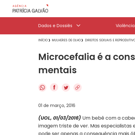
Dados e Dossiês
Violênci
INÍCIO
MULHERES DE OLHO
DIREITOS SEXUAIS E REPRODUTIV
Microcefalia é a con
mentais
f
01 de março, 2016
(UOL, 01/03/2016)
Um bebê com a cabeç
imagem triste de ver. Mas especialistas
pode ser apenas a consequência mais óbv