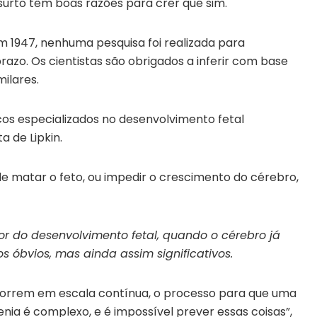
surto têm boas razões para crer que sim.
m 1947, nenhuma pesquisa foi realizada para
azo. Os cientistas são obrigados a inferir com base
ilares.
cos especializados no desenvolvimento fetal
 de Lipkin.
de matar o feto, ou impedir o crescimento do cérebro,
 do desenvolvimento fetal, quando o cérebro já
óbvios, mas ainda assim significativos.
correm em escala contínua, o processo para que uma
ia é complexo, e é impossível prever essas coisas”,