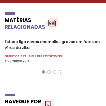
MATÉRIAS
RELACIONADAS
e
Estudo liga novas anomalias graves em fetos ao
Zi
vírus da zika
DI
18 
DIREITOS SEXUAIS E REPRODUTIVOS
5 de março, 2016
NAVEGUE POR