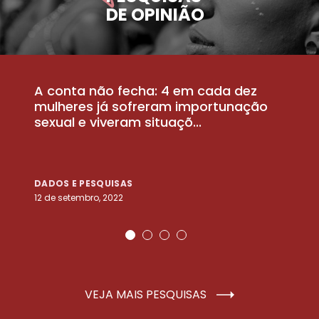
DE OPINIÃO
A conta não fecha: 4 em cada dez
P
la
mulheres já sofreram importunação
a
sexual e viveram situaçõ...
m
DADOS E PESQUISAS
D
12 de setembro, 2022
25
VEJA MAIS PESQUISAS