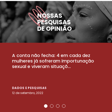
NOSSAS
PESQUISAS
DE OPINIÃO
A conta não fecha: 4 em cada dez
P
la
mulheres já sofreram importunação
a
sexual e viveram situaçõ...
m
DADOS E PESQUISAS
D
12 de setembro, 2022
25