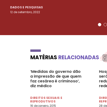
DADOS E PESQUISAS
12 de setembro, 2022
MATÉRIAS
RELACIONADAS
‘Medidas do governo dão
Hosp
a impressão de que quem
ser
faz cesárea é criminoso’,
red
diz médico
rede
DIREITOS SEXUAIS E
DIRE
REPRODUTIVOS
REP
16 de janeiro, 2015
28 de