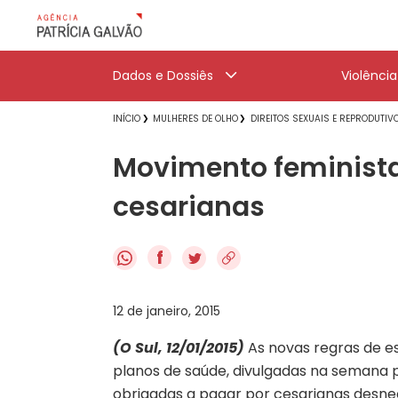
Dados e Dossiês
Violênci
INÍCIO
MULHERES DE OLHO
DIREITOS SEXUAIS E REPRODUTIV
Movimento feminista
cesarianas
f
12 de janeiro, 2015
(O Sul, 12/01/2015)
As novas regras de e
planos de saúde, divulgadas na semana
obrigadas a pagar por cesarianas desne