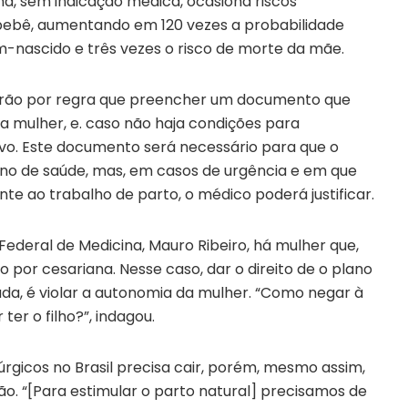
na, sem indicação médica, ocasiona riscos
bebê, aumentando em 120 vezes a probabilidade
-nascido e três vezes o risco de morte da mãe.
erão por regra que preencher um documento que
a mulher, e. caso não haja condições para
ivo. Este documento será necessário para que o
no de saúde, mas, em casos de urgência e em que
e ao trabalho de parto, o médico poderá justificar.
ederal de Medicina, Mauro Ribeiro, há mulher que,
o por cesariana. Nesse caso, dar o direito de o plano
da, é violar a autonomia da mulher. “Como negar à
ter o filho?”, indagou.
úrgicos no Brasil precisa cair, porém, mesmo assim,
ão. “[Para estimular o parto natural] precisamos de