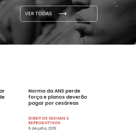
S E PESQUISAS
DADOS E P
VER TODAS
 novembro, 2021
15 de outubro
ar
Norma da ANS perde
de
força e planos deverão
pagar por cesáreas
DIREITOS SEXUAIS E
REPRODUTIVOS
6 de julho, 2015