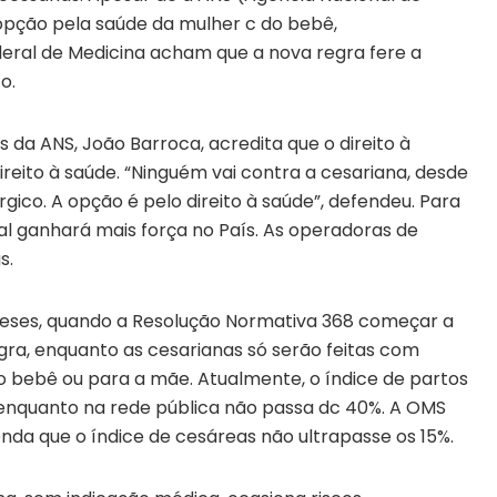
opção pela saúde da mulher c do bebê,
eral de Medicina acham que a nova regra fere a
o.
s da ANS, João Barroca, acredita que o direito à
ireito à saúde. “Ninguém vai contra a cesariana, desde
gico. A opção é pelo direito à saúde”, defendeu. Para
ral ganhará mais força no País. As operadoras de
s.
meses, quando a Resolução Normativa 368 começar a
egra, enquanto as cesarianas só serão feitas com
 o bebê ou para a mãe. Atualmente, o índice de partos
 enquanto na rede pública não passa dc 40%. A OMS
da que o índice de cesáreas não ultrapasse os 15%.