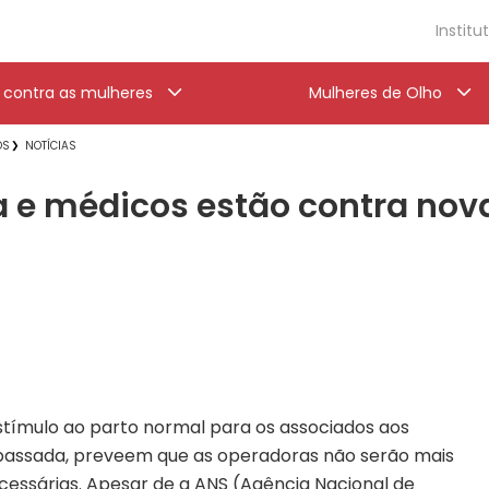
Institu
a contra as mulheres
Mulheres de Olho
OS
NOTÍCIAS
 e médicos estão contra nova
stímulo ao parto normal para os associados aos
 passada, preveem que as operadoras não serão mais
cessárias. Apesar de a ANS (Agência Nacional de