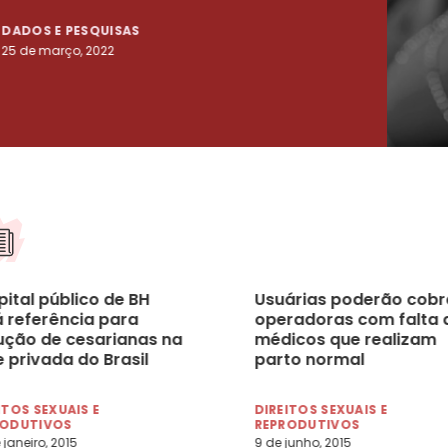
DADOS E PESQUISAS
DADO
25 de março, 2022
23 de
ital público de BH
Usuárias poderão cobr
á referência para
operadoras com falta 
ução de cesarianas na
médicos que realizam
 privada do Brasil
parto normal
ITOS SEXUAIS E
DIREITOS SEXUAIS E
RODUTIVOS
REPRODUTIVOS
 janeiro, 2015
9 de junho, 2015