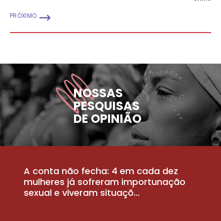
PRÓXIMO
NOSSAS
PESQUISAS
DE OPINIÃO
A conta não fecha: 4 em cada dez
P
la
mulheres já sofreram importunação
a
sexual e viveram situaçõ...
m