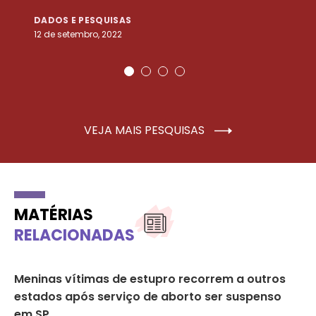
DADOS E PESQUISAS
D
12 de setembro, 2022
25
VEJA MAIS PESQUISAS
MATÉRIAS
RELACIONADAS
Meninas vítimas de estupro recorrem a outros
Mu
estados após serviço de aborto ser suspenso
Pr
em SP
de