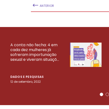
ANTERIOR
A conta não fecha: 4 em
cada dez mulheres já
VEJA MAIS PESQ
sofreram importunação
sexual e viveram situaçõ...
DADOS E PESQUISAS
12 de setembro, 2022