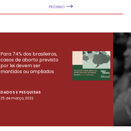
PRÓXIMO
Para 74% dos brasileiros,
30% 
casos de aborto previsto
fora
UISAS
por lei devem ser
mort
mantidos ou ampliados
uma 
tenta
DADOS E PESQUISAS
DADO
25 de março, 2022
23 de