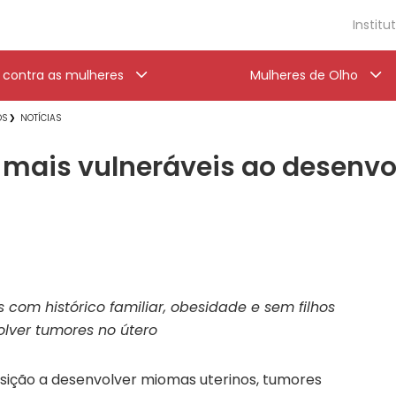
Institu
a contra as mulheres
Mulheres de Olho
OS
NOTÍCIAS
 mais vulneráveis ao desen
 com histórico familiar, obesidade e sem filhos
ver tumores no útero
sição a desenvolver miomas uterinos, tumores