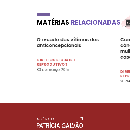
MATÉRIAS
RELACIONADAS
O recado das vítimas dos
Cam
anticoncepcionais
cânc
mul
cas
DIREITOS SEXUAIS E
REPRODUTIVOS
30 de março, 2015
DIRE
REP
30 de