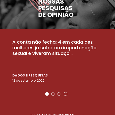
NOSSAS
PESQUISAS
DE OPINIÃO
A conta não fecha: 4 em cada dez
P
la
mulheres já sofreram importunação
a
sexual e viveram situaçõ...
m
DADOS E PESQUISAS
D
12 de setembro, 2022
25