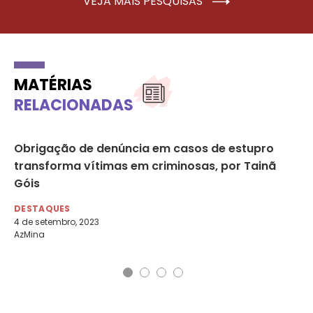
VEJA MAIS PESQUISAS
MATÉRIAS
RELACIONADAS
re
Obrigação de denúncia em casos de estupro
Ad
transforma vítimas em criminosas, por Tainã
ab
Góis
m
DESTAQUES
DE
4 de setembro, 2023
19 
AzMina
Fol