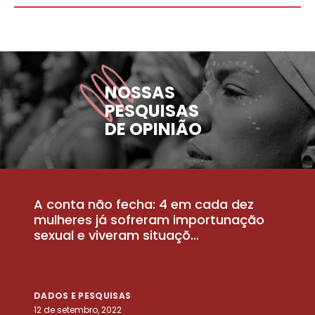
NOSSAS
PESQUISAS
DE OPINIÃO
A conta não fecha: 4 em cada dez
P
la
mulheres já sofreram importunação
a
sexual e viveram situaçõ...
m
DADOS E PESQUISAS
D
12 de setembro, 2022
25