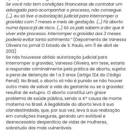
Se você não tem condições financeiras de contratar um
advogado para acompanhar o processo, não consegue.
(…), eu só tive a autorização judicial para interromper a
gravidez com 7 meses e meio de gestação. (…) Fiz aborto
numa época já de risco. (…) Só os pais sabem a dor que é
viver este processo. Interromper a gravidez aos 3 meses
poderia evitar tanto sofrimento.”
(Depoimento de Vanessa
Oliveira no jornal O Estado de S. Paulo, em 11 de abril de
2012)
Se não houvesse obtido autorização judicial para
interromper a gravidez, Vanessa Oliveira, em tese, estaria
a responder criminalmente pela prática de aborto, sujeita
a pena de detenção de 1 a 3 anos (artigo 124 do Código
Penal). No Brasil, o aborto só não é punido se não houver
outro meio de salvar a vida da gestante ou se a gravidez
resultar de estupro. O aborto constitui um grave
problema de saúde pública, sendo a 4ª causa de morte
materna no Brasil. A ilegalidade do aborto leva à sua
clandestinidade, que, por sua vez, leva à sua realização
em condições inseguras, gerando um evitável e
desnecessário desperdício de vidas de mulheres,
sobretudo das mais vulneráveis.