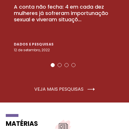
A conta não fecha: 4 em cada dez
P
la
mulheres já sofreram importunação
a
sexual e viveram situaçõ...
m
DADOS E PESQUISAS
D
12 de setembro, 2022
25
VEJA MAIS PESQUISAS
MATÉRIAS