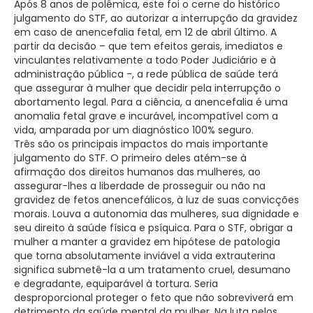
Após 8 anos de polêmica, este foi o cerne do histórico
julgamento do STF, ao autorizar a interrupção da gravidez
em caso de anencefalia fetal, em 12 de abril último. A
partir da decisão – que tem efeitos gerais, imediatos e
vinculantes relativamente a todo Poder Judiciário e à
administração pública -, a rede pública de saúde terá
que assegurar à mulher que decidir pela interrupção o
abortamento legal. Para a ciência, a anencefalia é uma
anomalia fetal grave e incurável, incompatível com a
vida, amparada por um diagnóstico 100% seguro.
Três são os principais impactos do mais importante
julgamento do STF. O primeiro deles atém-se à
afirmação dos direitos humanos das mulheres, ao
assegurar-lhes a liberdade de prosseguir ou não na
gravidez de fetos anencefálicos, à luz de suas convicções
morais. Louva a autonomia das mulheres, sua dignidade e
seu direito à saúde física e psíquica. Para o STF, obrigar a
mulher a manter a gravidez em hipótese de patologia
que torna absolutamente inviável a vida extrauterina
significa submetê-la a um tratamento cruel, desumano
e degradante, equiparável à tortura. Seria
desproporcional proteger o feto que não sobreviverá em
detrimento da saúde mental da mulher. Na luta pelos