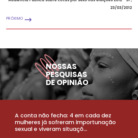
23/03/2012
PRÓXIMO
NOSSAS
PESQUISAS
DE OPINIÃO
A conta não fecha: 4 em cada dez
P
la
mulheres já sofreram importunação
a
sexual e viveram situaçõ...
m