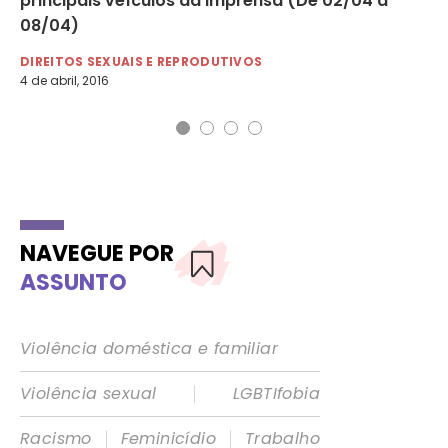
principais veículos da imprensa (De 02/04 a
te
08/04)
DI
5 d
DIREITOS SEXUAIS E REPRODUTIVOS
4 de abril, 2016
NAVEGUE POR
ASSUNTO
Violência doméstica e familiar
|
Violência sexual
LGBTIfobia
|
|
Racismo
Feminicídio
Trabalho