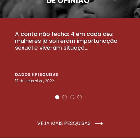
DE OPINIÃO
A conta não fecha: 4 em cada dez
P
la
mulheres já sofreram importunação
a
sexual e viveram situaçõ...
m
DADOS E PESQUISAS
D
12 de setembro, 2022
25
VEJA MAIS PESQUISAS