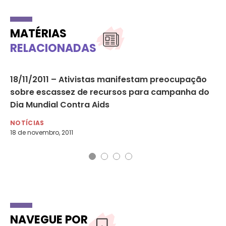
MATÉRIAS
RELACIONADAS
18/11/2011 – Ativistas manifestam preocupação
Ac
sobre escassez de recursos para campanha do
pr
Dia Mundial Contra Aids
08
NOTÍCIAS
DI
18 de novembro, 2011
4 d
NAVEGUE POR