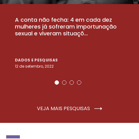
A conta não fecha: 4 em cada dez
P
la
mulheres já sofreram importunação
a
sexual e viveram situaçõ...
m
DADOS E PESQUISAS
D
12 de setembro, 2022
25
VEJA MAIS PESQUISAS