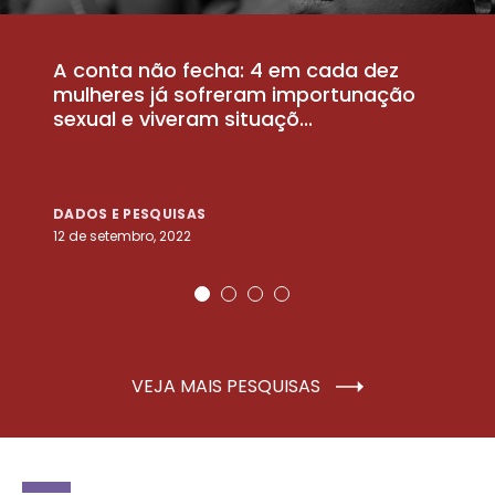
A conta não fecha: 4 em cada dez
P
la
mulheres já sofreram importunação
a
sexual e viveram situaçõ...
m
DADOS E PESQUISAS
D
12 de setembro, 2022
25
VEJA MAIS PESQUISAS