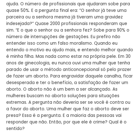
ajuda. O número de profissionais que ajudaram sobe para
quase 50%. E a pergunta final era: “O senhor já teve uma
parceira ou a senhora mesma já tiveram uma gravidez
indesejada?” Quase 2000 profissionais responderam que
sim. “E o que o senhor ou a senhora fez? Sobe para 90% o
número de interrupções de gestações. Eu prefiro não
entender isso como um falso moralismo. Quando eu
entendo o motivo eu ajudo mais, e entendo melhor quando
é minha filha. Mas nada como estar na própria pele. Em 30
anos de ginecologia, eu nunca ouvi uma mulher que tenha
parado de usar o método anticoncepcional só pelo prazer
de fazer um aborto. Para engravidar daquele canalha, ficar
desesperada e ter o benefício, a satisfação de fazer um
aborto. O aborto não é um bem a ser alcançado. As
mulheres buscam no aborto soluções para situações
extremas. A pergunta não deveria ser se você é contra ou
a favor do aborto. Uma mulher que faz o aborto deve ser
presa? Essa é a pergunta. E a maioria das pessoas vai
responder que não. Então, por que ele é crime? Qual é o
sentido?