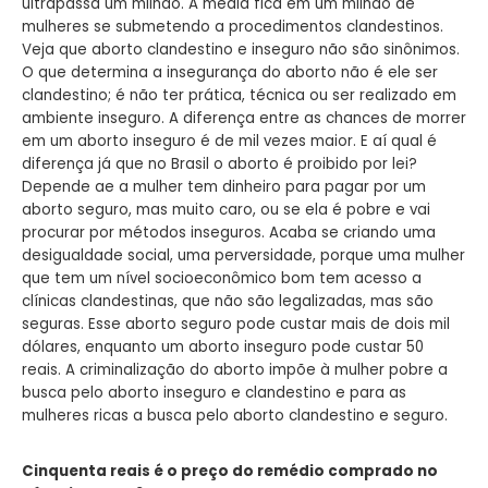
ultrapassa um milhão. A média fica em um milhão de
mulheres se submetendo a procedimentos clandestinos.
Veja que aborto clandestino e inseguro não são sinônimos.
O que determina a insegurança do aborto não é ele ser
clandestino; é não ter prática, técnica ou ser realizado em
ambiente inseguro. A diferença entre as chances de morrer
em um aborto inseguro é de mil vezes maior. E aí qual é
diferença já que no Brasil o aborto é proibido por lei?
Depende ae a mulher tem dinheiro para pagar por um
aborto seguro, mas muito caro, ou se ela é pobre e vai
procurar por métodos inseguros. Acaba se criando uma
desigualdade social, uma perversidade, porque uma mulher
que tem um nível socioeconômico bom tem acesso a
clínicas clandestinas, que não são legalizadas, mas são
seguras. Esse aborto seguro pode custar mais de dois mil
dólares, enquanto um aborto inseguro pode custar 50
reais. A criminalização do aborto impõe à mulher pobre a
busca pelo aborto inseguro e clandestino e para as
mulheres ricas a busca pelo aborto clandestino e seguro.
Cinquenta reais é o preço do remédio comprado no