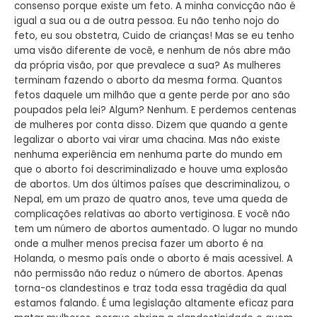
consenso porque existe um feto. A minha convicção não é
igual a sua ou a de outra pessoa. Eu não tenho nojo do
feto, eu sou obstetra, Cuido de crianças! Mas se eu tenho
uma visão diferente de você, e nenhum de nós abre mão
da própria visão, por que prevalece a sua? As mulheres
terminam fazendo o aborto da mesma forma. Quantos
fetos daquele um milhão que a gente perde por ano são
poupados pela lei? Algum? Nenhum. E perdemos centenas
de mulheres por conta disso. Dizem que quando a gente
legalizar o aborto vai virar uma chacina. Mas não existe
nenhuma experiência em nenhuma parte do mundo em
que o aborto foi descriminalizado e houve uma explosão
de abortos. Um dos últimos países que descriminalizou, o
Nepal, em um prazo de quatro anos, teve uma queda de
complicações relativas ao aborto vertiginosa. E você não
tem um número de abortos aumentado. O lugar no mundo
onde a mulher menos precisa fazer um aborto é na
Holanda, o mesmo país onde o aborto é mais acessivel. A
não permissão não reduz o número de abortos. Apenas
torna-os clandestinos e traz toda essa tragédia da qual
estamos falando. É uma legislação altamente eficaz para