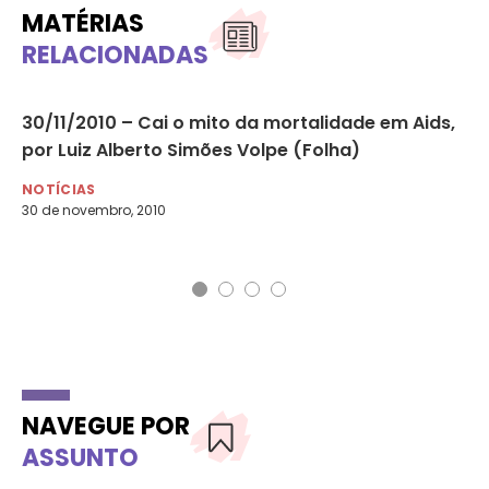
MATÉRIAS
RELACIONADAS
o
30/11/2010 – Cai o mito da mortalidade em Aids,
03
por Luiz Alberto Simões Volpe (Folha)
Fr
ho
NOTÍCIAS
30 de novembro, 2010
NO
3 d
NAVEGUE POR
ASSUNTO