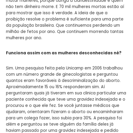
matar mulheres, porque obriga a clandestinidade e quem
não tem dinheiro morre. E 70 mil mulheres mortas estão aí
para mostrar que isso é verdade. A ideia de que a
proibição resolve o problema é suficiente para uma parte
da população brasileira. Que continuemos perdendo um
milhão de fetos por ano. Que continuem morrendo tantas
mulheres por ano.
Funciona assim com as mulheres desconhecidas né?
Sim. Uma pesquisa feita pela Unicamp em 2006 trabalhou
com um número grande de ginecologistas e perguntou
quantos eram favoráveis à descriminalização do aborto.
Aproximadamente 15 ou 16% responderam sim. Aí
perguntaram quais já tiveram em sua clinica particular uma
paciente conhecida que teve uma gravidez indesejada e o
procurou e o que ele fez. Se você juntasse médicos que
ajudaram, orientaram fizeram o aborto ou encaminharam
para um colega fazer, isso subia para 30%. A pesquisa foi
além e perguntou se teve alguém da família deles já
haviam passado por uma gravidez indesejada e pedido