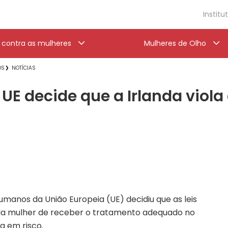
Institu
a contra as mulheres
Mulheres de Olho
OS
NOTÍCIAS
 UE decide que a Irlanda viola
umanos da União Europeia (UE) decidiu que as leis
s da mulher de receber o tratamento adequado no
a em risco.