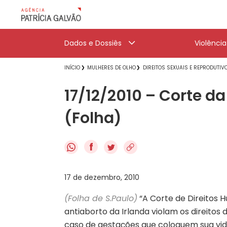
Dados e Dossiês
Violênci
INÍCIO
MULHERES DE OLHO
DIREITOS SEXUAIS E REPRODUTIV
17/12/2010 – Corte da
(Folha)
f
17 de dezembro, 2010
(Folha de S.Paulo)
“A Corte de Direitos H
antiaborto da Irlanda violam os direito
caso de gestações que coloquem sua vid