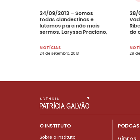
24/09/2013 – Somos
28/
todas clandestinas e
Vadi
lutamos para não mais
Ribe
sermos. Laryssa Praciano,
do 
Maria Julia Montero e
Thaís Lapa escrevem
NOTÍCIAS
NOT
sobre a legalização do
24 de setembro, 2013
28 de
aborto no Brasil
O INSTITUTO
PODCAS
Sobre o Instituto
VÍDEOS