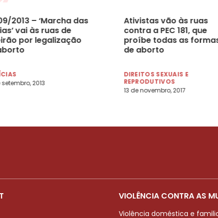
09/2013 – ‘Marcha das
Ativistas vão às ruas
as’ vai às ruas de
contra a PEC 181, que
irão por legalização
proíbe todas as forma
aborto
de aborto
ÍCIAS
DIREITOS SEXUAIS E
REPRODUTIVOS
 setembro, 2013
13 de novembro, 2017
T
VIOLÊNCIA CONTRA AS M
Violência doméstica e famili