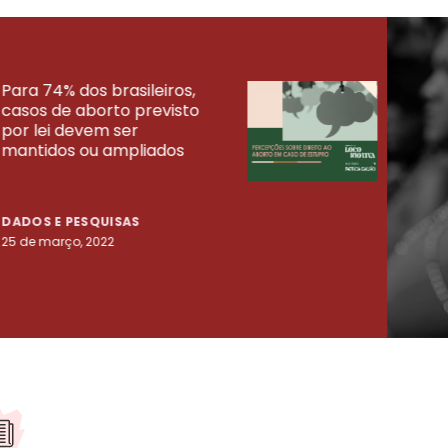
Para 74% dos brasileiros,
30% 
casos de aborto previsto
fora
UISAS
por lei devem ser
mort
mantidos ou ampliados
uma 
tenta
DADOS E PESQUISAS
DADO
25 de março, 2022
23 de