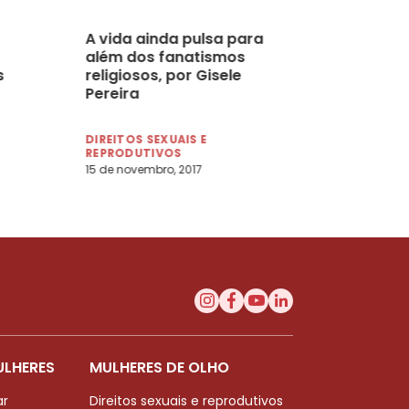
A vida ainda pulsa para
além dos fanatismos
s
religiosos, por Gisele
Pereira
DIREITOS SEXUAIS E
REPRODUTIVOS
15 de novembro, 2017
ULHERES
MULHERES DE OLHO
ar
Direitos sexuais e reprodutivos