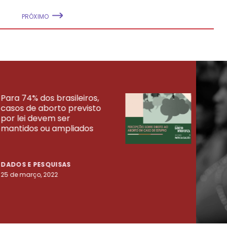
PRÓXIMO
Para 74% dos brasileiros,
30% 
casos de aborto previsto
fora
UISAS
por lei devem ser
mort
mantidos ou ampliados
uma 
tenta
DADOS E PESQUISAS
DADO
25 de março, 2022
23 de