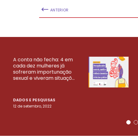
ANTERIOR
A conta não fecha: 4 em
cada dez mulheres já
VEJA MAIS PESQ
sofreram importunação
sexual e viveram situaçõ...
DADOS E PESQUISAS
12 de setembro, 2022