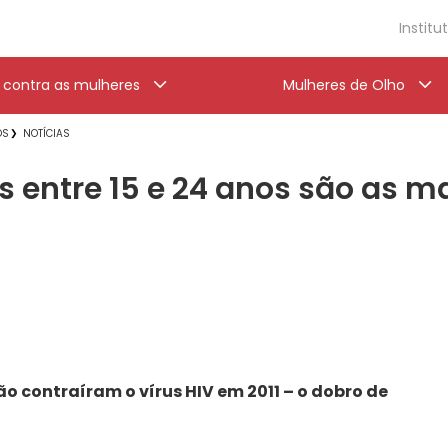
Institu
a contra as mulheres
Mulheres de Olho
OS
NOTÍCIAS
s entre 15 e 24 anos são as m
hão contraíram o vírus HIV em 2011 – o dobro de