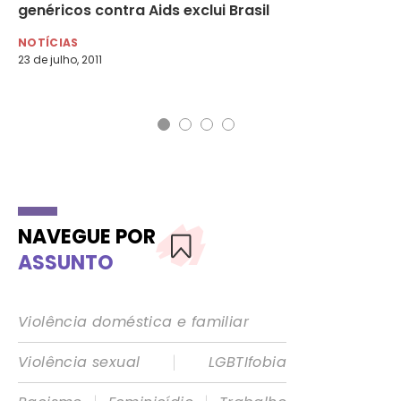
genéricos contra Aids exclui Brasil
Ur
s
NOTÍCIAS
23 de julho, 2011
NO
13 
NAVEGUE POR
ASSUNTO
Violência doméstica e familiar
|
Violência sexual
LGBTIfobia