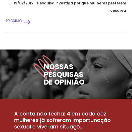
19/02/2012 - Pesquisa investiga por que mulheres preferem
cesárea
PRÓXIMO
NOSSAS
PESQUISAS
DE OPINIÃO
A conta não fecha: 4 em cada dez
P
la
mulheres já sofreram importunação
a
sexual e viveram situaçõ...
m