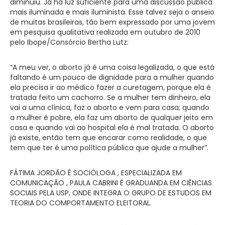
diminuiu. Já há luz suficiente para uma discussão pública
mais iluminada e mais iluminista. Esse talvez seja o anseio
de muitas brasileiras, tão bem expressado por uma jovem
em pesquisa qualitativa realizada em outubro de 2010
pelo Ibope/Consórcio Bertha Lutz:
“A meu ver, o aborto já é uma coisa legalizada, o que está
faltando é um pouco de dignidade para a mulher quando
ela precisa ir ao médico fazer a curetagem, porque ela é
tratada feito um cachorro. Se a mulher tem dinheiro, ela
vai a uma clínica, faz o aborto e vem para casa; quando
a mulher é pobre, ela faz um aborto de qualquer jeito em
casa e quando vai ao hospital ela é mal tratada. O aborto
já existe, então tem que encarar como realidade, o que
tem que ter é uma política pública que ajude a mulher”.
FÁTIMA JORDÃO É SOCIÓLOGA , ESPECIALIZADA EM
COMUNICAÇÃO , PAULA CABRINI É GRADUANDA EM CIÊNCIAS
SOCIAIS PELA USP, ONDE INTEGRA O GRUPO DE ESTUDOS EM
TEORIA DO COMPORTAMENTO ELEITORAL.