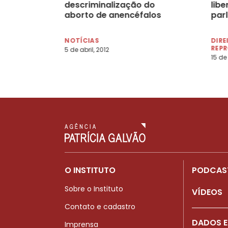
descriminalização do
libe
aborto de anencéfalos
par
NOTÍCIAS
DIRE
REP
5 de abril, 2012
15 de
O INSTITUTO
PODCAS
Sobre o Instituto
VÍDEOS
Contato e cadastro
DADOS E
Imprensa