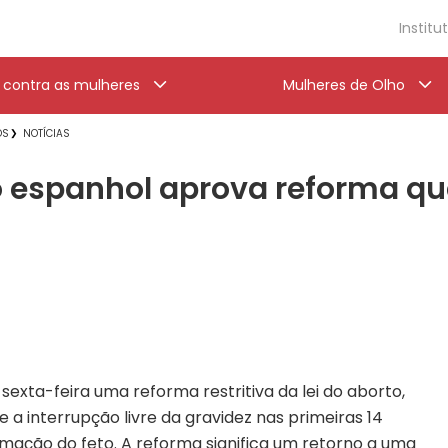
Institu
a contra as mulheres
Mulheres de Olho
OS
NOTÍCIAS
 espanhol aprova reforma que 
xta-feira uma reforma restritiva da lei do aborto,
e a interrupção livre da gravidez nas primeiras 14
ação do feto. A reforma significa um retorno a uma