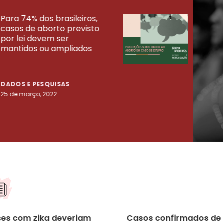
Para 74% dos brasileiros,
30% 
casos de aborto previsto
fora
UISAS
por lei devem ser
mort
mantidos ou ampliados
uma 
tenta
DADOS E PESQUISAS
DADO
25 de março, 2022
23 de
ses com zika deveriam
Casos confirmados de