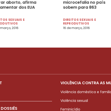
rar aborto, afirma
microcefalia no país
lamentar dos EUA
sobem para 863
ITOS SEXUAIS E
DIREITOS SEXUAIS E
RODUTIVOS
REPRODUTIVOS
 março, 2016
16 de março, 2016
T
VIOLÊNCIA CONTRA AS M
Violência doméstica e famili
Violência sexual
 DOSSIÊS
Feminicídio