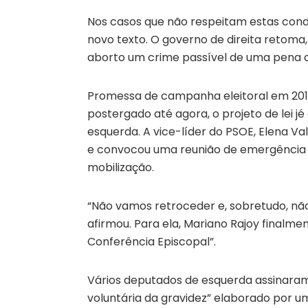
Nos casos que não respeitam estas condi
novo texto. O governo de direita retoma, 
aborto um crime passível de uma pena d
Promessa de campanha eleitoral em 2011
postergado até agora, o projeto de lei j
esquerda. A vice-líder do PSOE, Elena Va
e convocou uma reunião de emergência d
mobilização.
“Não vamos retroceder e, sobretudo, não
afirmou. Para ela, Mariano Rajoy finalme
Conferência Episcopal”.
Vários deputados de esquerda assinaram 
voluntária da gravidez” elaborado por u