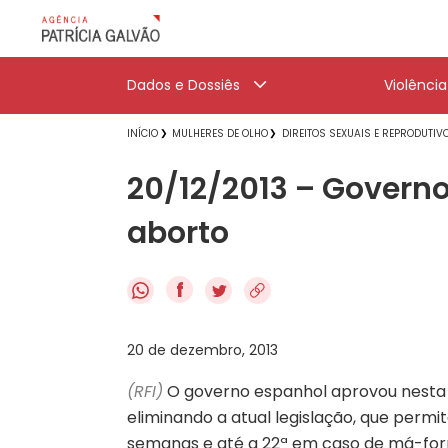
Dados e Dossiês
Violênci
INÍCIO
MULHERES DE OLHO
DIREITOS SEXUAIS E REPRODUTIV
20/12/2013 – Governo
aborto
f
20 de dezembro, 2013
(RFI)
O governo espanhol aprovou nesta se
eliminando a atual legislação, que permit
semanas e até a 22ª em caso de má-form