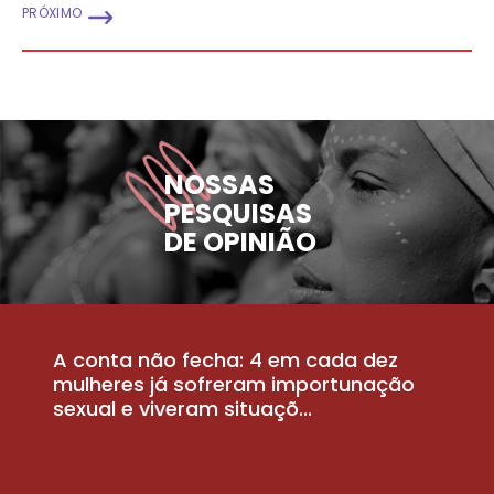
PRÓXIMO
NOSSAS
PESQUISAS
DE OPINIÃO
A conta não fecha: 4 em cada dez
P
la
mulheres já sofreram importunação
a
sexual e viveram situaçõ...
m