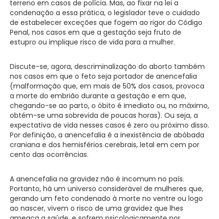
terreno em casos de polícia. Mas, ao fixar na lei a
condenação a essa prática, o legislador teve o cuidado
de estabelecer exceções que fogem ao rigor do Código
Penal, nos casos em que a gestação seja fruto de
estupro ou implique risco de vida para a mulher.
Discute-se, agora, descriminalização do aborto também
nos casos em que o feto seja portador de anencefalia
(malformação que, em mais de 50% dos casos, provoca
a morte do embrião durante a gestação e em que,
chegando-se ao parto, o óbito é imediato ou, no máximo,
obtém-se uma sobrevida de poucas horas). Ou seja, a
expectativa de vida nesses casos é zero ou próximo disso.
Por definição, a anencefalia é a inexistência de abóbada
craniana e dos hemisférios cerebrais, letal em cem por
cento das ocorrências.
A anencefalia na gravidez não é incomum no país.
Portanto, há um universo considerável de mulheres que,
gerando um feto condenado à morte no ventre ou logo
ao nascer, vivem o risco de uma gravidez que lhes
ameaça a saúde, e sofrem psicologicamente por