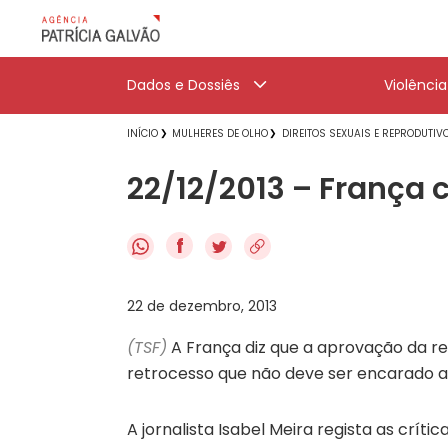
Dados e Dossiês
Violênci
INÍCIO
MULHERES DE OLHO
DIREITOS SEXUAIS E REPRODUTIV
22/12/2013 – França 
f
22 de dezembro, 2013
(TSF)
A França diz que a aprovação da 
retrocesso que não deve ser encarado
A jornalista Isabel Meira regista as crít