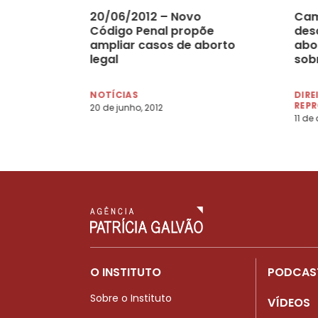
20/06/2012 – Novo
Cam
Código Penal propõe
des
ampliar casos de aborto
abo
legal
sob
NOTÍCIAS
DIRE
REP
20 de junho, 2012
11 de
O INSTITUTO
PODCAS
Sobre o Instituto
VÍDEOS