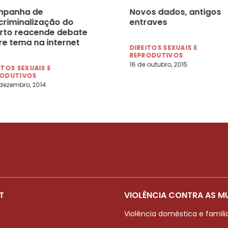
panha de
Novos dados, antigos
criminalização do
entraves
rto reacende debate
re tema na internet
DIREITOS SEXUAIS E
REPRODUTIVOS
16 de outubro, 2015
ITOS SEXUAIS E
RODUTIVOS
 dezembro, 2014
T
VIOLÊNCIA CONTRA AS M
Violência doméstica e famili