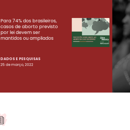
Para 74% dos brasileiros,
30% 
casos de aborto previsto
fora
UISAS
por lei devem ser
mort
mantidos ou ampliados
uma 
tenta
DADOS E PESQUISAS
DADO
25 de março, 2022
23 de