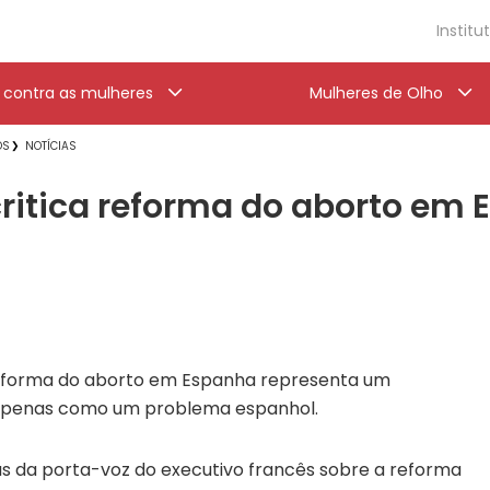
Institu
a contra as mulheres
Mulheres de Olho
OS
NOTÍCIAS
critica reforma do aborto em
reforma do aborto em Espanha representa um
 apenas como um problema espanhol.
icas da porta-voz do executivo francês sobre a reforma