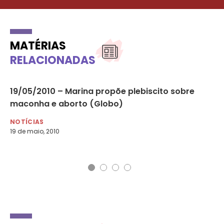
MATÉRIAS
RELACIONADAS
19/05/2010 – Marina propõe plebiscito sobre
Ma
a
maconha e aborto (Globo)
in
NOTÍCIAS
DI
19 de maio, 2010
28 