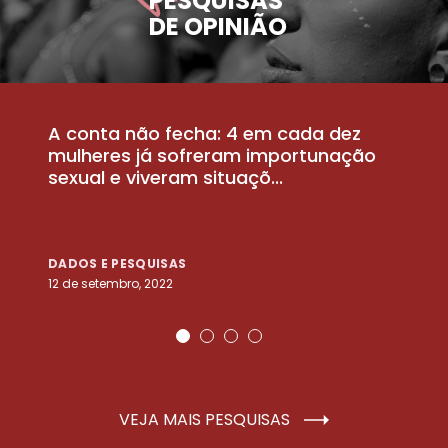
PESQUISAS
DE OPINIÃO
A conta não fecha: 4 em cada dez
P
la
mulheres já sofreram importunação
a
sexual e viveram situaçõ...
m
DADOS E PESQUISAS
D
12 de setembro, 2022
25
VEJA MAIS PESQUISAS