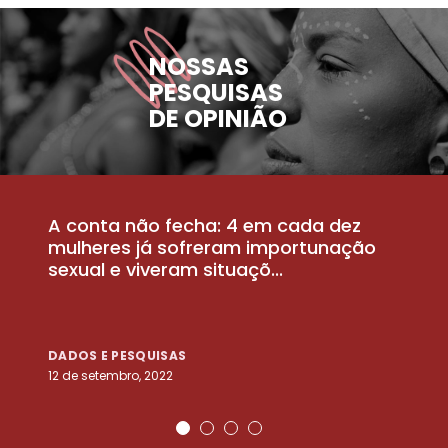
NOSSAS
PESQUISAS
DE OPINIÃO
A conta não fecha: 4 em cada dez
P
la
mulheres já sofreram importunação
a
sexual e viveram situaçõ...
m
DADOS E PESQUISAS
D
12 de setembro, 2022
25