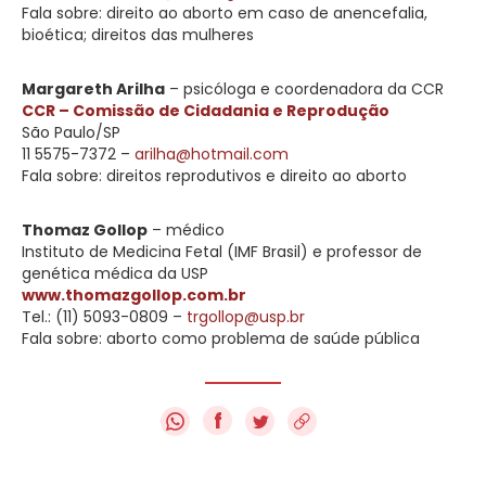
Fala sobre: direito ao aborto em caso de anencefalia,
bioética; direitos das mulheres
Margareth Arilha
– psicóloga e coordenadora da CCR
CCR – Comissão de Cidadania e Reprodução
São Paulo/SP
11 5575-7372 –
arilha@hotmail.com
Fala sobre: direitos reprodutivos e direito ao aborto
Thomaz Gollop
– médico
Instituto de Medicina Fetal (IMF Brasil) e professor de
genética médica da USP
www.thomazgollop.com.br
Tel.:
(11) 5093-0809
–
trgollop@usp.br
Fala sobre: aborto como problema de saúde pública
f