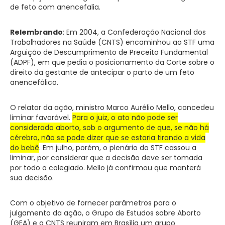
de feto com anencefalia.
Relembrando
: Em 2004, a Confederação Nacional dos
Trabalhadores na Saúde (CNTS) encaminhou ao STF uma
Arguição de Descumprimento de Preceito Fundamental
(ADPF), em que pedia o posicionamento da Corte sobre o
direito da gestante de antecipar o parto de um feto
anencefálico.
O relator da ação, ministro Marco Aurélio Mello, concedeu
liminar favorável.
Para o juiz, o ato não pode ser
considerado aborto, sob o argumento de que, se não há
cérebro, não se pode dizer que se estaria tirando a vida
do bebê
. Em julho, porém, o plenário do STF cassou a
liminar, por considerar que a decisão deve ser tomada
por todo o colegiado. Mello já confirmou que manterá
sua decisão.
Com o objetivo de fornecer parâmetros para o
julgamento da ação, o Grupo de Estudos sobre Aborto
(GEA) e a CNTS reuniram em Brasília um grupo