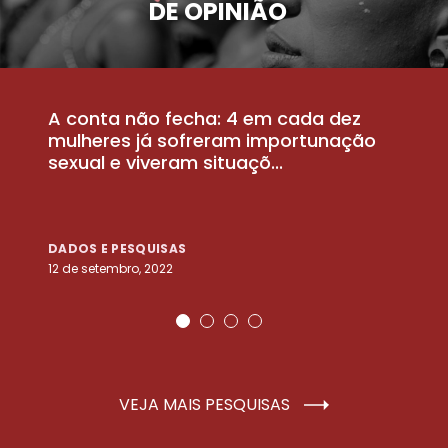
DE OPINIÃO
A conta não fecha: 4 em cada dez
P
la
mulheres já sofreram importunação
a
sexual e viveram situaçõ...
m
DADOS E PESQUISAS
D
12 de setembro, 2022
25
VEJA MAIS PESQUISAS