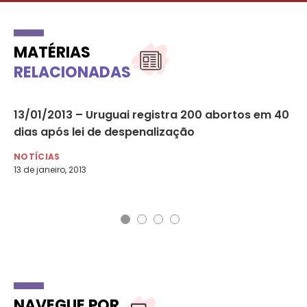
MATÉRIAS
RELACIONADAS
13/01/2013 – Uruguai registra 200 abortos em 40
Ju
dias após lei de despenalização
Ro
NOTÍCIAS
DI
13 de janeiro, 2013
4 d
NAVEGUE POR