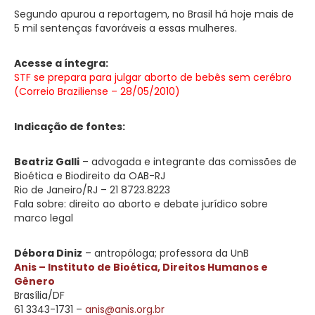
Segundo apurou a reportagem, no Brasil há hoje mais de
5 mil sentenças favoráveis a essas mulheres.
Acesse a íntegra:
STF se prepara para julgar aborto de bebês sem cerébro
(Correio Braziliense – 28/05/2010)
Indicação de fontes:
Beatriz Galli
– advogada e integrante das comissões de
Bioética e Biodireito da OAB-RJ
Rio de Janeiro/RJ – 21 8723.8223
Fala sobre: direito ao aborto e debate jurídico sobre
marco legal
Débora Diniz
– antropóloga; professora da UnB
Anis – Instituto de Bioética, Direitos Humanos e
Gênero
Brasília/DF
61 3343-1731 –
anis@anis.org.br