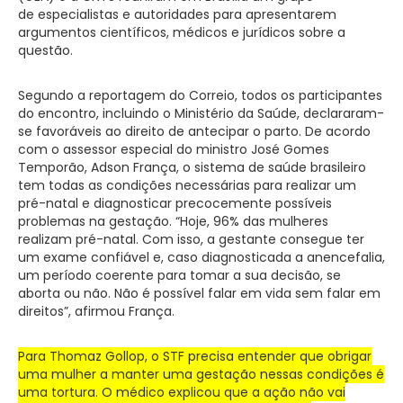
de especialistas e autoridades para apresentarem
argumentos científicos, médicos e jurídicos sobre a
questão.
Segundo a reportagem do Correio, todos os participantes
do encontro, incluindo o Ministério da Saúde, declararam-
se favoráveis ao direito de antecipar o parto. De acordo
com o assessor especial do ministro José Gomes
Temporão, Adson França, o sistema de saúde brasileiro
tem todas as condições necessárias para realizar um
pré-natal e diagnosticar precocemente possíveis
problemas na gestação. “Hoje, 96% das mulheres
realizam pré-natal. Com isso, a gestante consegue ter
um exame confiável e, caso diagnosticada a anencefalia,
um período coerente para tomar a sua decisão, se
aborta ou não. Não é possível falar em vida sem falar em
direitos”, afirmou França.
Para Thomaz Gollop, o STF precisa entender que obrigar
uma mulher a manter uma gestação nessas condições é
uma tortura. O médico explicou que a ação não vai