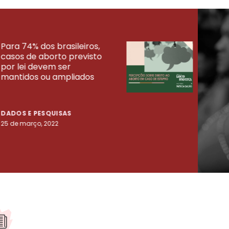
Para 74% dos brasileiros,
30% 
casos de aborto previsto
fora
UISAS
por lei devem ser
mort
mantidos ou ampliados
uma 
tenta
DADOS E PESQUISAS
DADO
25 de março, 2022
23 de