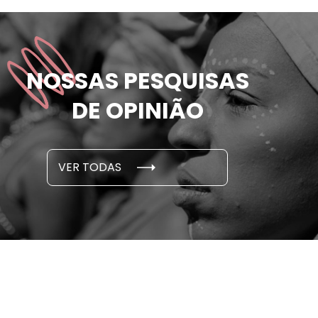
das mulheres já
81% das m
NOSSAS PESQUISAS
m ameaçadas de
sofreram 
e por parceiro ou ex;
seus des
DE OPINIÃO
em cada 6 já sofreu
cidade
...
S E PESQUISAS
DADOS E P
VER TODAS
 novembro, 2021
15 de outubro