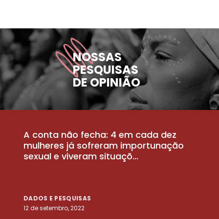
NOSSAS
PESQUISAS
DE OPINIÃO
A conta não fecha: 4 em cada dez
P
la
mulheres já sofreram importunação
a
sexual e viveram situaçõ...
m
DADOS E PESQUISAS
D
12 de setembro, 2022
25