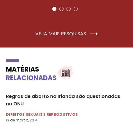
VEJA MAIS PESQUISAS
MATÉRIAS
RELACIONADAS
Regras de aborto na Irlanda são questionadas
Me
na ONU
en
DIREITOS SEXUAIS E REPRODUTIVOS
DI
13 de março, 2014
24 