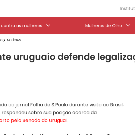
Institu
a contra as mulheres
Mulheres de Olho
OS
NOTÍCIAS
nte uruguaio defende legaliza
a ao jornal Folha de S.Paulo durante visita ao Brasil,
a respondeu sobre sua posição acerca da
orto pelo Senado do Uruguai
.