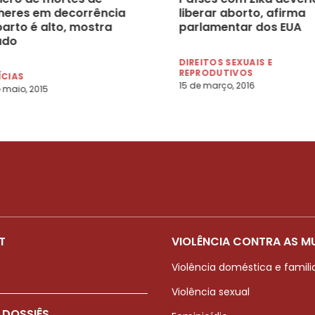
heres em decorrência
liberar aborto, afirma
parto é alto, mostra
parlamentar dos EUA
udo
DIREITOS SEXUAIS E
REPRODUTIVOS
ÍCIAS
15 de março, 2016
 maio, 2015
T
VIOLÊNCIA CONTRA AS M
Violência doméstica e famili
Violência sexual
 DOSSIÊS