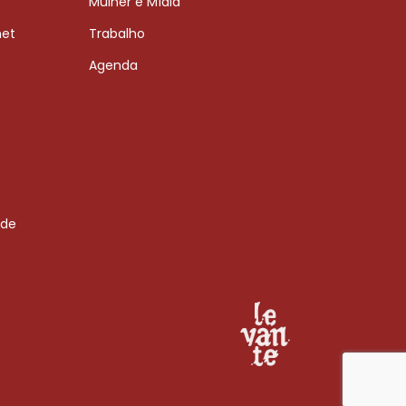
Mulher e Mídia
net
Trabalho
Agenda
 de