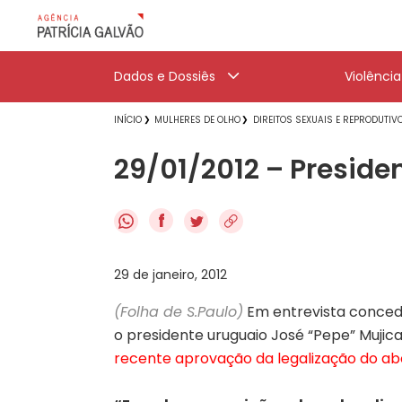
Dados e Dossiês
Violênci
INÍCIO
MULHERES DE OLHO
DIREITOS SEXUAIS E REPRODUTIV
29/01/2012 – Preside
f
29 de janeiro, 2012
(Folha de S.Paulo)
Em entrevista concedid
o presidente uruguaio José “Pepe” Mujic
recente aprovação da legalização do ab