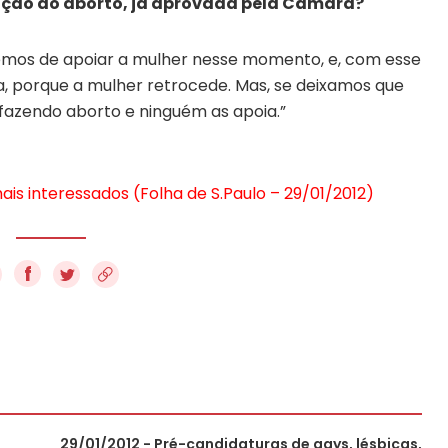
zação do aborto, já aprovada pela Câmara?
 temos de apoiar a mulher nesse momento, e, com esse
a, porque a mulher retrocede. Mas, se deixamos que
 fazendo aborto e ninguém as apoia.”
ais interessados (Folha de S.Paulo – 29/01/2012)
f
29/01/2012 - Pré-candidaturas de gays, lésbicas,