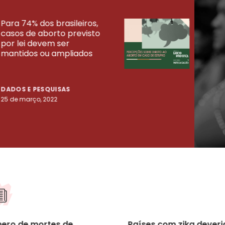
Para 74% dos brasileiros,
30% 
casos de aborto previsto
fora
UISAS
por lei devem ser
mort
mantidos ou ampliados
uma 
tenta
DADOS E PESQUISAS
DADO
25 de março, 2022
23 de
ero de mortes de
Países com zika dever