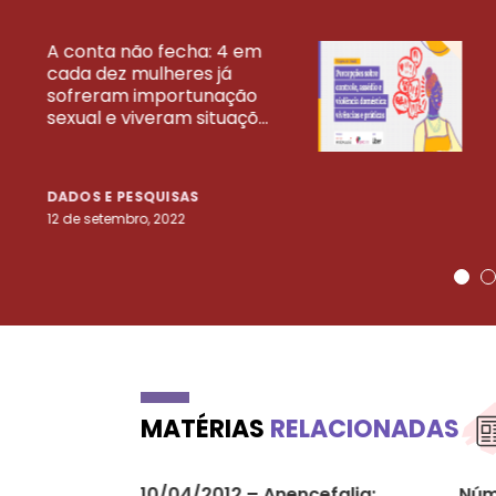
A conta não fecha: 4 em
cada dez mulheres já
VEJA MAIS PESQ
sofreram importunação
sexual e viveram situaçõ...
DADOS E PESQUISAS
12 de setembro, 2022
MATÉRIAS
RELACIONADAS
10/04/2012 – Anencefalia:
Núm