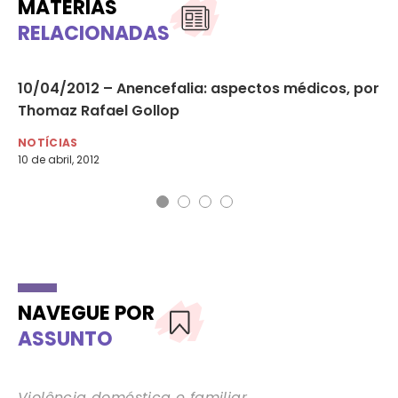
MATÉRIAS
RELACIONADAS
u
10/04/2012 – Anencefalia: aspectos médicos, por
06
Thomaz Rafael Gollop
di
NOTÍCIAS
NO
10 de abril, 2012
6 d
NAVEGUE POR
ASSUNTO
Violência doméstica e familiar