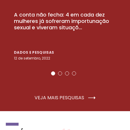
A conta não fecha: 4 em cada dez
P
la
mulheres já sofreram importunação
a
sexual e viveram situaçõ...
m
DADOS E PESQUISAS
D
12 de setembro, 2022
25
VEJA MAIS PESQUISAS