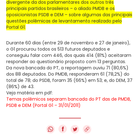
divergente da dos parlamentares dos outros três
principais partidos brasileiros – o aliado PMDB e os
oposicionistas PSDB e DEM – sobre algumas das principais
questões polêmicas de levantamento realizado pelo
Portal G1.
Durante 60 dias (entre 29 de novembro e 27 de janeiro),
o G1 procurou todos os 513 futuros deputados e
conseguiu falar com 446, dos quais 414 (81%) aceitaram
responder ao questionário proposto com 13 perguntas.
Da nova bancada do PT, a reportagem ouviu 71 (80,6%)
dos 88 deputados. Do PMDB, responderam 61 (78,2%) do
total de 78; do PSDB, foram 35 (66%) em 53; e, do DEM, 37
(86%) de 43.
Veja matéria em pdf:
Temas polêmicos separam bancada do PT das de PMDB,
PSDB e DEM (Portal G1 – 31/01/2011)
f