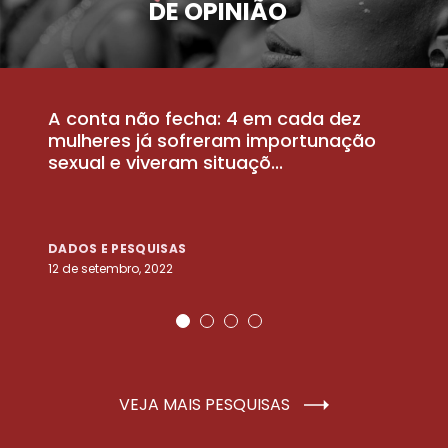
DE OPINIÃO
A conta não fecha: 4 em cada dez
P
la
mulheres já sofreram importunação
a
sexual e viveram situaçõ...
m
DADOS E PESQUISAS
D
12 de setembro, 2022
25
VEJA MAIS PESQUISAS