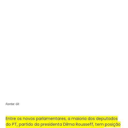
Fonte: G1.
Entre os novos parlamentares, a maioria dos deputados
do PT, partido da presidenta Dilma Rousseff, tem posição