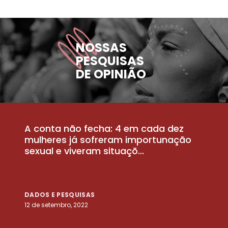
NOSSAS
PESQUISAS
DE OPINIÃO
A conta não fecha: 4 em cada dez
P
la
mulheres já sofreram importunação
a
sexual e viveram situaçõ...
m
DADOS E PESQUISAS
D
12 de setembro, 2022
25