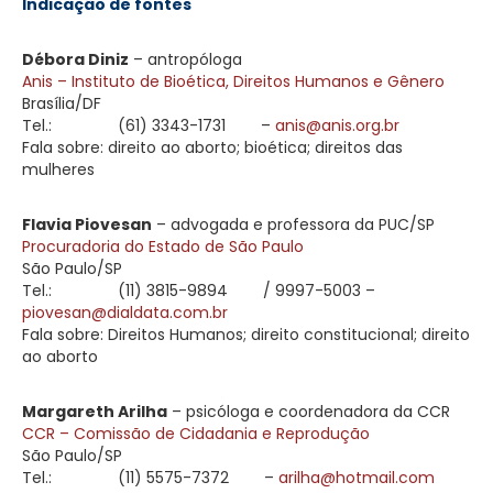
Indicação de fontes
Débora Diniz
– antropóloga
Anis – Instituto de Bioética, Direitos Humanos e Gênero
Brasília/DF
Tel.:
(61) 3343-1731
–
anis@anis.org.br
Fala sobre: direito ao aborto; bioética; direitos das
mulheres
Flavia Piovesan
– advogada e professora da PUC/SP
Procuradoria do Estado de São Paulo
São Paulo/SP
Tel.:
(11) 3815-9894
/ 9997-5003 –
piovesan@dialdata.com.br
Fala sobre: Direitos Humanos; direito constitucional; direito
ao aborto
Margareth Arilha
– psicóloga e coordenadora da CCR
CCR – Comissão de Cidadania e Reprodução
São Paulo/SP
Tel.:
(11) 5575-7372
–
arilha@hotmail.com