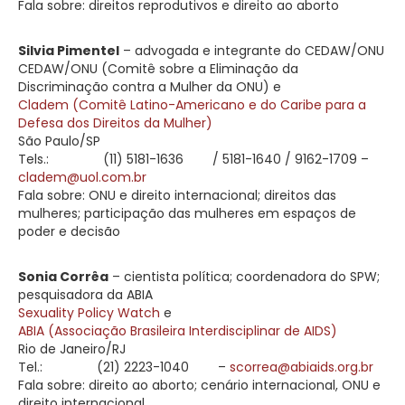
Fala sobre: direitos reprodutivos e direito ao aborto
Silvia Pimentel
– advogada e integrante do CEDAW/ONU
CEDAW/ONU (Comitê sobre a Eliminação da
Discriminação contra a Mulher da ONU) e
Cladem (Comitê Latino-Americano e do Caribe para a
Defesa dos Direitos da Mulher)
São Paulo/SP
Tels.:
(11) 5181-1636
/ 5181-1640 / 9162-1709 –
cladem@uol.com.br
Fala sobre: ONU e direito internacional; direitos das
mulheres; participação das mulheres em espaços de
poder e decisão
Sonia Corrêa
– cientista política; coordenadora do SPW;
pesquisadora da ABIA
Sexuality Policy Watch
e
ABIA (Associação Brasileira Interdisciplinar de AIDS)
Rio de Janeiro/RJ
Tel.:
(21) 2223-1040
–
scorrea@abiaids.org.br
Fala sobre: direito ao aborto; cenário internacional, ONU e
direito internacional