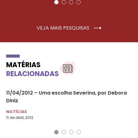
VEJA MAIS PESQUISAS
MATÉRIAS
RELACIONADAS
a
11/04/2012 – Uma escolha Severina, por Debora
25
Diniz
Pa
NOTÍCIAS
NO
11 de abril, 2012
25 